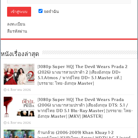
[บรรยาย
ไทย
จดจำฉัน
+
อังกฤษ]
[เสียง
ลงทะเบียน
ไทย
ลืมรหัสผ่าน
+
ซับ
ไทย
Master
From
หนังเรื่องล่าสุด
iTunes
+ซับ
[1080p Super HQ] The Devil Wears Prada 2
PGS
คม
(2026) นางมารสวมปราด้า 2 [เสียงอังกฤษ DD+
ชัด]
5.1.Atmos / พากย์ไทย DD+ 5.1 Master แท้.]
[MKV]
[บรรยาย: ไทย-อังกฤษ Master]
6 สิงหาคม 2026
[1080p Super HQ] The Devil Wears Prada
(2006) นางมารสวมปราด้า [เสียงอังกฤษ DTS: 5.1 /
พากย์ไทย DD 5.1 Blu-Ray Master] [บรรยาย: ไทย-
อังกฤษ Master] [MKV] [MASTER]
6 สิงหาคม 2026
ก้านกล้วย (2006-2009) Khan Kluay 1-2
[พากย์:ไทย] [SUB:ไทย+อังกฤษ] HDTV.AC-3 [พากย์