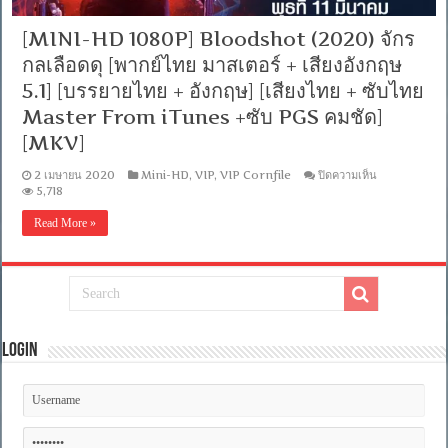
[MINI-HD 1080P] Bloodshot (2020) จักร
กลเลือดดุ [พากย์ไทย มาสเตอร์ + เสียงอังกฤษ
5.1] [บรรยายไทย + อังกฤษ] [เสียงไทย + ซับไทย
Master From iTunes +ซับ PGS คมชัด]
[MKV]
บน
2 เมษายน 2020
Mini-HD
,
VIP
,
VIP Cornfile
ปิดความเห็น
[MINI-
5,718
HD
1080P]
Read More »
Bloodshot
(2020)
จักร
กล
เลือด
ดุ
[พากย์
Login
ไทย
มาสเตอร์
+
เสียง
อังกฤษ
5.1]