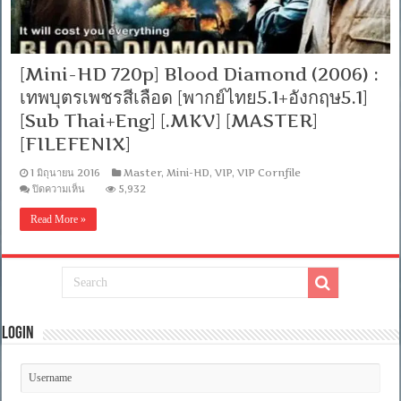
[Mini-HD 720p] Blood Diamond (2006) :
เทพบุตรเพชรสีเลือด [พากย์ไทย5.1+อังกฤษ5.1]
[Sub Thai+Eng] [.MKV] [MASTER]
[FILEFENIX]
1 มิถุนายน 2016
Master
,
Mini-HD
,
VIP
,
VIP Cornfile
บน
ปิดความเห็น
5,932
[Mini-
HD
Read More »
720p]
Blood
Diamond
(2006)
:
เทพ
บุตร
เพชร
Login
สี
เลือด
[พากย์
ไทย5.1+อังกฤษ5.1]