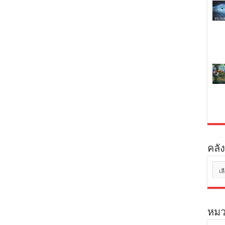
คลัง
คลัง
เก็บ
หมว