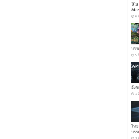
บ
Blu
ลิงก์
Mas
ท
6 
ไวซ์
ซิก
อันตราย
[เสียง
อังกฤษ
DD+
บรร
5.1.Atmos
/
5 
พากย์
ไทย
DD
5.1
Master
แท้.]
อัง
[บรรยาย:
3 
ไทย-
อังกฤษ
Master]
ไทย
บรร
3 