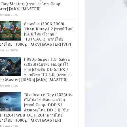
-Ray Master] [บรรยาย: ไทย-อังกฤษ
ter] [MKV] [MASTER]
สิงหาคม 2026
ก้านกล้วย (2006-2009)
Khan Kluay 1-2 [พากย์:ไทย]
[SUB:ไทย+อังกฤษ]
HDTV.AC-3 [พากย์ไทย
ยายไทย] [1080p] [MKV] [MASTER] [VIP]
สิงหาคม 2026
[1080p Super HQ] Sakra
(2023) เฉียวฟง จอมยุทธ์ไร้
พ่าย [เสียงจีน DD 5.1.EX /
พากย์ไทย DD 2.0] [บรรยาย:
กฤษ Master] [1080p] [MKV] [MASTER]
สิงหาคม 2026
Disclosure Day (2026) วัน
เปิดโปง ไขปริศนาลวงโลก
[พากย์ อังกฤษ DDP 5.1
Atmos/ไทย DD 5.1]-[ซับ:
]-[H264] WEB-DL.H.264 [พากย์ไทย
ยายไทย] [1080p] [MKV] [MASTER]
สิงหาคม 2026