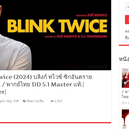
ลง
ลื
หนัง
ce (2024) บลิงก์ ทไวซ์ ซิกอันตราย
 / พากย์ไทย DD 5.1 Master แท้.]
er]
/ พ
ไทย
บน
per HQ
,
VIP
ปิดความเห็น
1,755
6 
[1080p
Super
HQ]
Blink
Twice
(2024)