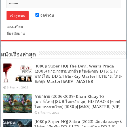
DD+
5.1.Atmos
/
พากย์
จดจำฉัน
ไทย
DD
5.1
ลงทะเบียน
Master
ลืมรหัสผ่าน
แท้.]
[บรรยาย:
ไทย-
อังกฤษ
หนังเรื่องล่าสุด
Master]
[1080p Super HQ] The Devil Wears Prada
(2006) นางมารสวมปราด้า [เสียงอังกฤษ DTS: 5.1 /
พากย์ไทย DD 5.1 Blu-Ray Master] [บรรยาย: ไทย-
อังกฤษ Master] [MKV] [MASTER]
6 สิงหาคม 2026
ก้านกล้วย (2006-2009) Khan Kluay 1-2
[พากย์:ไทย] [SUB:ไทย+อังกฤษ] HDTV.AC-3 [พากย์
ไทย บรรยายไทย] [1080p] [MKV] [MASTER] [VIP]
5 สิงหาคม 2026
[1080p Super HQ] Sakra (2023) เฉียวฟง จอมยุทธ์
ไร้พ่าย [เสียงจีน DD 5.1.EX / พากย์ไทย DD 2.0]