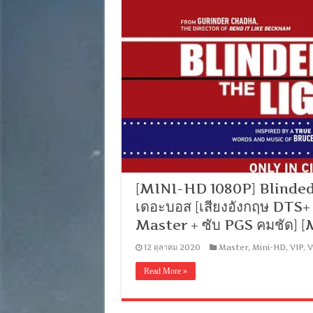
[MINI-HD 1080P] Blinded 
เดอะบอส [เสียงอังกฤษ DTS+
Master + ซับ PGS คมชัด]
12 ตุลาคม 2020
Master
,
Mini-HD
,
VIP
,
V
Read More »