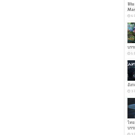
Light
Blu
(2019)
Mas
หนุ่ม
ร็
6 
อก
ตาม
รอย
เดอะ
บอส
บรร
[เสียง
5 
อังกฤษ
DTS+
พากย์
ไทย
Master]
[บรรยาย:
ไทย-
อัง
อังกฤษ
3 
Master
+
ซับ
PGS
คม
ชัด]
ไทย
[MASTER]
[MKV]
บรร
3 