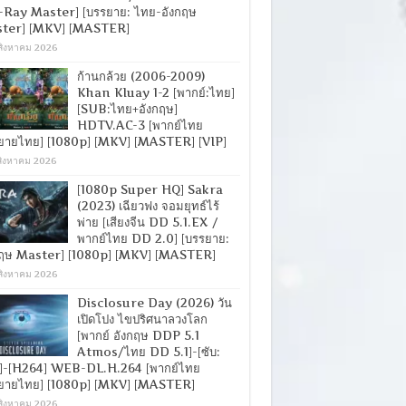
-Ray Master] [บรรยาย: ไทย-อังกฤษ
ter] [MKV] [MASTER]
สิงหาคม 2026
ก้านกล้วย (2006-2009)
Khan Kluay 1-2 [พากย์:ไทย]
[SUB:ไทย+อังกฤษ]
HDTV.AC-3 [พากย์ไทย
ยายไทย] [1080p] [MKV] [MASTER] [VIP]
สิงหาคม 2026
[1080p Super HQ] Sakra
(2023) เฉียวฟง จอมยุทธ์ไร้
พ่าย [เสียงจีน DD 5.1.EX /
พากย์ไทย DD 2.0] [บรรยาย:
กฤษ Master] [1080p] [MKV] [MASTER]
สิงหาคม 2026
Disclosure Day (2026) วัน
เปิดโปง ไขปริศนาลวงโลก
[พากย์ อังกฤษ DDP 5.1
Atmos/ไทย DD 5.1]-[ซับ:
]-[H264] WEB-DL.H.264 [พากย์ไทย
ยายไทย] [1080p] [MKV] [MASTER]
สิงหาคม 2026