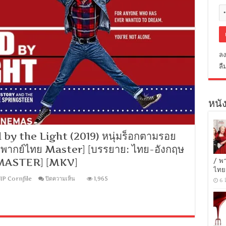
ลง
ลื
หนัง
by the Light (2019) หนุ่มร็อกตามรอย
 พากย์ไทย Master] [บรรยาย: ไทย-อังกฤษ
 [MASTER] [MKV]
/ พ
ไทย
บน
IP Cornfile
ปิดความเห็น
1,965
6 
[MINI-
HD
1080P]
Blinded
by
the