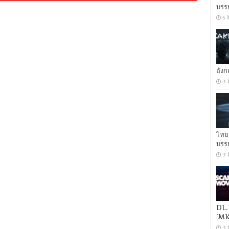
(2021)
บรร
แบ
5 
ล็ค
วิ
โดว์
[เสียง
อังกฤษ
DTS-
อัง
5.1
3 
+
พากย์
ไทย
5.1
Master]
[บรรยาย:
ไทย-
ไทย
อังกฤษ
บรร
Master
3 
+
ซับ
PGS
คม
ชัด]
[MASTER]
[MKV]
DL.
[MK
3 