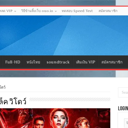
โหลด VIP
วิธีข้ามลิ้งเว็บ ouo.io
ทดสอบ Speed Test
สมัครสมาชิก
Full-HD
หนังไทย
soundtrack
เติมเงิน VIP
สมัครสมาชิก
ดว์
็ค วิโดว์
Logi