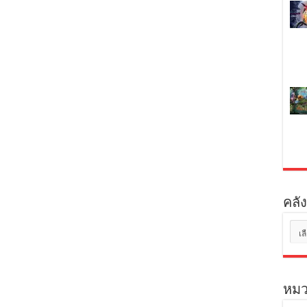
คลัง
คลัง
เก็บ
หมว