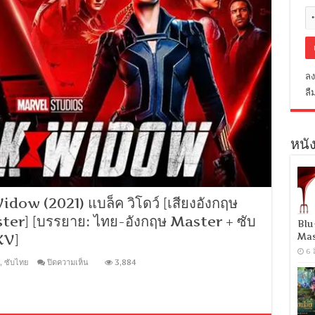
ลง
ลื
หนัง
ow (2021) แบล็ค วิโดว์ [เสียงอังกฤษ
ster] [บรรยาย: ไทย-อังกฤษ Master + ซับ
Blu
Mas
KV]
6 
บน
,
ซับไทย
ปิดความเห็น
3,884
[Super
HQ
1080p]
Black
Widow