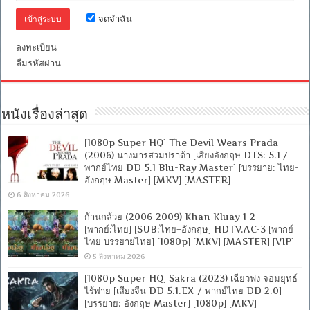
+
เสียง
จดจำฉัน
อังกฤษ
DTS]
ลงทะเบียน
[บรรยาย
ลืมรหัสผ่าน
ไทย
+
อังกฤษ]
[เสียง
ไทย
หนังเรื่องล่าสุด
+
ซับ
[1080p Super HQ] The Devil Wears Prada
ไทย
(2006) นางมารสวมปราด้า [เสียงอังกฤษ DTS: 5.1 /
From
MASTER
พากย์ไทย DD 5.1 Blu-Ray Master] [บรรยาย: ไทย-
+ซับ
อังกฤษ Master] [MKV] [MASTER]
PGS
6 สิงหาคม 2026
คม
ชัด]
ก้านกล้วย (2006-2009) Khan Kluay 1-2
[MASTER]
[พากย์:ไทย] [SUB:ไทย+อังกฤษ] HDTV.AC-3 [พากย์
[MKV]
ไทย บรรยายไทย] [1080p] [MKV] [MASTER] [VIP]
5 สิงหาคม 2026
[1080p Super HQ] Sakra (2023) เฉียวฟง จอมยุทธ์
ไร้พ่าย [เสียงจีน DD 5.1.EX / พากย์ไทย DD 2.0]
[บรรยาย: อังกฤษ Master] [1080p] [MKV]