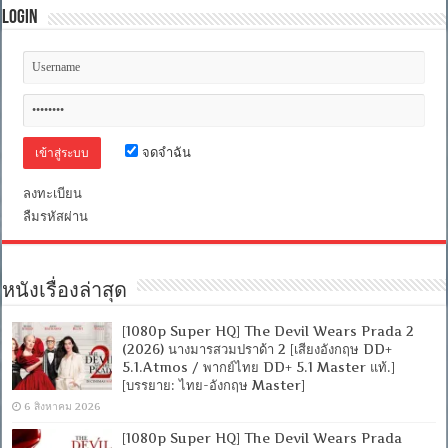
แพน
Login
เธอ
ร์:
วา
คาน
ด้า
จงเจริญ
[เสียง
จดจำฉัน
อังกฤษ
DD
5.1
ลงทะเบียน
+
พากย์
ลืมรหัสผ่าน
ไทย
5.1
Master]
[บรรยาย:
หนังเรื่องล่าสุด
ไทย-
อังกฤษ
Master
[1080p Super HQ] The Devil Wears Prada 2
+
(2026) นางมารสวมปราด้า 2 [เสียงอังกฤษ DD+
ซับ
5.1.Atmos / พากย์ไทย DD+ 5.1 Master แท้.]
PGS
[บรรยาย: ไทย-อังกฤษ Master]
คม
6 สิงหาคม 2026
ชัด]
[MKV]
[1080p Super HQ] The Devil Wears Prada
[MASTER]