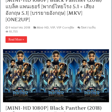
[MINI-HD 1080P] Black Panther (2018)
[บรรยาย
ไทย
แบล็ค แพนเธอร์ [พากย์ไทยโรง 5.1 + เสียง
+
อังกฤษ 5.1] [บรรยายอังกฤษ] [MKV]
อังกฤษ]
[MKV]
[ONE2UP]
[ONE2UP]
บน
9 พฤษภาคม 2018
Mini-HD
,
VIP
,
VIP Cornfile
ปิดความเห็น
[MINI-
10,755
HD
1080P]
Read More »
Black
Panther
(2018)
แบ
ล็ค
แพน
เธอ
ร์
[พากย์
ไทย
โรง
5.1
+
เสียง
อังกฤษ
5.1]
[MINI-HD 1080P] Black Panther (2018)
[บรรยาย