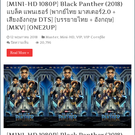
[MINI-HD 1080P] Black Panther (2018)
DTS]
[บรรยาย
แบล็ค แพนเธอร์ [พากย์ไทย มาสเตอร์2.0 +
ไทย
+
เสียงอังกฤษ DTS] [บรรยายไทย + อังกฤษ]
อังกฤษ]
[MKV] [ONE2UP]
[MASTER]
[MKV]
[ONE2UP]
12 พฤษภาคม 2018
Master
,
Mini-HD
,
VIP
,
VIP Cornfile
บน
ปิดความเห็น
20,796
[MINI-
HD
Read More »
1080P]
Black
Panther
(2018)
แบ
ล็ค
แพน
เธอ
ร์
[พากย์
ไทย
มาสเตอร์2.0
+
เสียง
อังกฤษ
DTS]