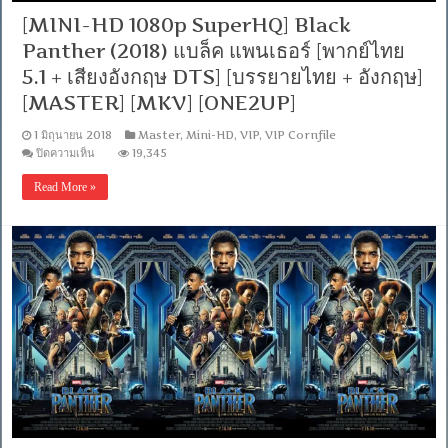
[MINI-HD 1080p SuperHQ] Black
Panther (2018) แบล็ค แพนเธอร์ [พากย์ไทย
5.1 + เสียงอังกฤษ DTS] [บรรยายไทย + อังกฤษ]
[MASTER] [MKV] [ONE2UP]
1 มิถุนายน 2018
Master
,
Mini-HD
,
VIP
,
VIP Cornfile
บน
ปิดความเห็น
19,345
[MINI-
HD
Read More »
1080p
SuperHQ]
Black
Panther
(2018)
แบ
ล็ค
แพน
เธอ
ร์
[พากย์
ไทย
5.1
+
เสียง
อังกฤษ