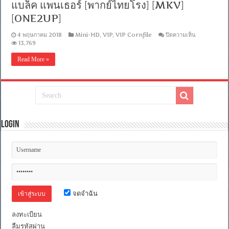
อังกฤษ]
แบล็ค แพนเธอร์ [พากย์ไทยโรง] [MKV]
[MKV]
[ONE2UP]
[ONE2UP]
บน
4 พฤษภาคม 2018
Mini-HD
,
VIP
,
VIP Cornfile
ปิดความเห็น
[MINI-
13,769
HD
1080P]
Read More »
Black
Panther
(2018)
แบ
ล็ค
แพน
เธอ
Login
ร์
[พากย์
ไทย
โรง]
[MKV]
[ONE2UP]
จดจำฉัน
ลงทะเบียน
ลืมรหัสผ่าน