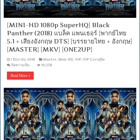
[MINI-HD 1080p SuperHQ] Black
Panther (2018) แบล็ค แพนเธอร์ [พากย์ไทย
5.1 + เสียงอังกฤษ DTS] [บรรยายไทย + อังกฤษ]
[MASTER] [MKV] [ONE2UP]
1 มิถุนายน 2018
Master
,
Mini-HD
,
VIP
,
VIP Cornfile
บน
ปิดความเห็น
19,338
[MINI-
HD
Read More »
1080p
SuperHQ]
Black
Panther
(2018)
แบ
ล็ค
แพน
เธอ
ร์
[พากย์
ไทย
5.1