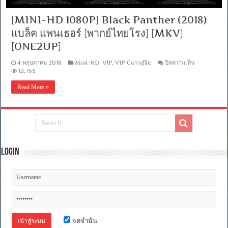
อังกฤษ
5.1]
[MINI-HD 1080P] Black Panther (2018)
[บรรยาย
อังกฤษ]
แบล็ค แพนเธอร์ [พากย์ไทยโรง] [MKV]
[MKV]
[ONE2UP]
[ONE2UP]
บน
4 พฤษภาคม 2018
Mini-HD
,
VIP
,
VIP Cornfile
ปิดความเห็น
[MINI-
13,765
HD
1080P]
Read More »
Black
Panther
(2018)
แบ
ล็ค
แพน
เธอ
Login
ร์
[พากย์
ไทย
โรง]
[MKV]
[ONE2UP]
จดจำฉัน