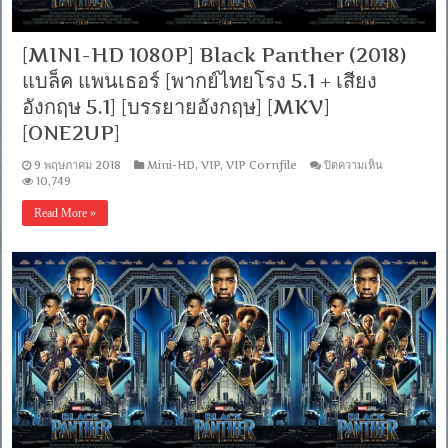
เสียง
อังกฤษ
DTS]
[MINI-HD 1080P] Black Panther (2018)
[บรรยาย
ไทย
แบล็ค แพนเธอร์ [พากย์ไทยโรง 5.1 + เสียง
+
อังกฤษ 5.1] [บรรยายอังกฤษ] [MKV]
อังกฤษ]
[MKV]
[ONE2UP]
[ONE2UP]
บน
9 พฤษภาคม 2018
Mini-HD
,
VIP
,
VIP Cornfile
ปิดความเห็น
[MINI-
10,749
HD
1080P]
Read More »
Black
Panther
(2018)
แบ
ล็ค
แพน
เธอ
ร์
[พากย์
ไทย
โรง
5.1
+
เสียง