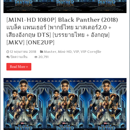
+
เสียง
อังกฤษ
[MINI-HD 1080P] Black Panther (2018)
DTS]
[บรรยาย
แบล็ค แพนเธอร์ [พากย์ไทย มาสเตอร์2.0 +
ไทย
+
เสียงอังกฤษ DTS] [บรรยายไทย + อังกฤษ]
อังกฤษ]
[MKV] [ONE2UP]
[MASTER]
[MKV]
[ONE2UP]
12 พฤษภาคม 2018
Master
,
Mini-HD
,
VIP
,
VIP Cornfile
บน
ปิดความเห็น
20,791
[MINI-
HD
Read More »
1080P]
Black
Panther
(2018)
แบ
ล็ค
แพน
เธอ
ร์
[พากย์
ไทย
มาสเตอร์2.0
+