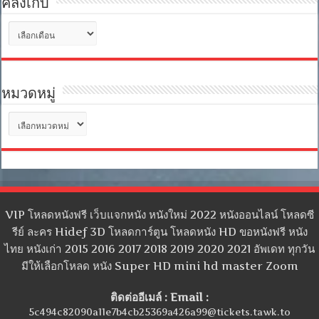
คลังเก็บ
คลัง
เก็บ
หมวดหมู่
หมวด
หมู่
VIP โหลดหนังฟรี เว็บแจกหนัง หนังใหม่ 2022 หนังออนไลน์ โหลดซี
รีย์ ละคร Hidef 3D โหลดการ์ตูน โหลดหนัง HD ขอหนังฟรี หนัง
ไทย หนังเก่า 2015 2016 2017 2018 2019 2020 2021 อัพเดท ทุกวัน
มีให้เลือกโหลด หนัง Super HD mini hd master Zoom
ติดต่ออีเมล์ : Email :
5c494c82090a11e7b4cb25369a426a99@tickets.tawk.to