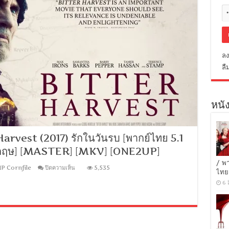
ลง
ลื
หนัง
rvest (2017) รักในวันรบ [พากย์ไทย 5.1
อังกฤษ] [MASTER] [MKV] [ONE2UP]
/ พ
บน
IP Cornfile
ปิดความเห็น
5,535
ไทย
[MINI-
HD
6 
1080P]
Bitter
Harvest
(2017)
รัก
ใน