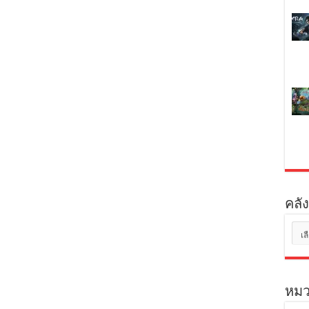
คลัง
คลัง
เก็บ
หมว