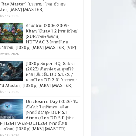
-Ray Master] [บรรยาย: ไทย-อังกฤษ
ter] [MKV] [MASTER]
สิงหาคม 2026
ก้านกล้วย (2006-2009)
Khan Kluay 1-2 [พากย์:ไทย]
[SUB:ไทย+อังกฤษ]
HDTV.AC-3 [พากย์ไทย
ยายไทย] [1080p] [MKV] [MASTER] [VIP]
สิงหาคม 2026
[1080p Super HQ] Sakra
(2023) เฉียวฟง จอมยุทธ์ไร้
พ่าย [เสียงจีน DD 5.1.EX /
พากย์ไทย DD 2.0] [บรรยาย:
กฤษ Master] [1080p] [MKV] [MASTER]
สิงหาคม 2026
Disclosure Day (2026) วัน
เปิดโปง ไขปริศนาลวงโลก
[พากย์ อังกฤษ DDP 5.1
Atmos/ไทย DD 5.1]-[ซับ:
]-[H264] WEB-DL.H.264 [พากย์ไทย
ยายไทย] [1080p] [MKV] [MASTER]
สิงหาคม 2026