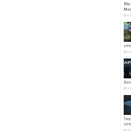
Blu
วัน
Mas
รบ
[พากย์
6 
ไทย
5.1
+
อังกฤษ
DTS]
[ซับ
บรร
ไทย
5 
+
อังกฤษ]
[MASTER]
[MKV]
[ONE2UP]
อัง
3 
ไทย
บรร
3 