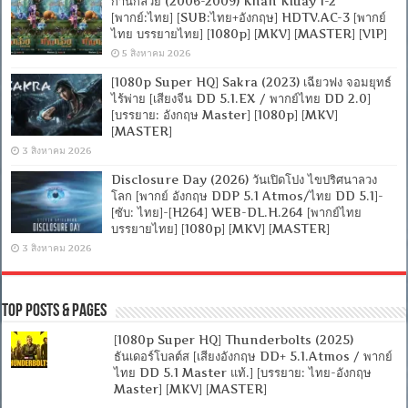
ก้านกล้วย (2006-2009) Khan Kluay 1-2
[พากย์:ไทย] [SUB:ไทย+อังกฤษ] HDTV.AC-3 [พากย์
ไทย บรรยายไทย] [1080p] [MKV] [MASTER] [VIP]
5 สิงหาคม 2026
[1080p Super HQ] Sakra (2023) เฉียวฟง จอมยุทธ์
ไร้พ่าย [เสียงจีน DD 5.1.EX / พากย์ไทย DD 2.0]
[บรรยาย: อังกฤษ Master] [1080p] [MKV]
[MASTER]
3 สิงหาคม 2026
Disclosure Day (2026) วันเปิดโปง ไขปริศนาลวง
โลก [พากย์ อังกฤษ DDP 5.1 Atmos/ไทย DD 5.1]-
[ซับ: ไทย]-[H264] WEB-DL.H.264 [พากย์ไทย
บรรยายไทย] [1080p] [MKV] [MASTER]
3 สิงหาคม 2026
Top Posts & Pages
[1080p Super HQ] Thunderbolts (2025)
ธันเดอร์โบลต์ส [เสียงอังกฤษ DD+ 5.1.Atmos / พากย์
ไทย DD 5.1 Master แท้.] [บรรยาย: ไทย-อังกฤษ
Master] [MKV] [MASTER]