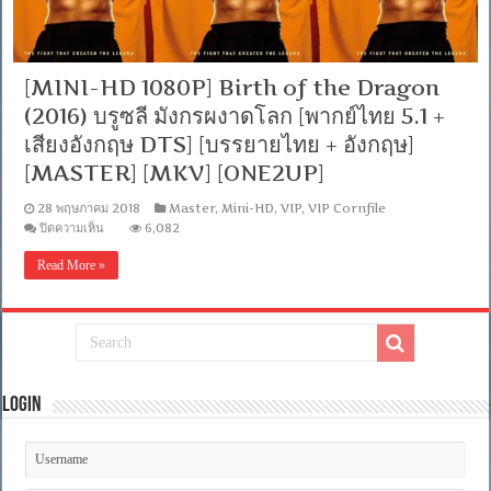
[MINI-HD 1080P] Birth of the Dragon
(2016) บรูซลี มังกรผงาดโลก [พากย์ไทย 5.1 +
เสียงอังกฤษ DTS] [บรรยายไทย + อังกฤษ]
[MASTER] [MKV] [ONE2UP]
28 พฤษภาคม 2018
Master
,
Mini-HD
,
VIP
,
VIP Cornfile
บน
ปิดความเห็น
6,082
[MINI-
HD
Read More »
1080P]
Birth
of
the
Dragon
(2016)
บรูซ
ลี
Login
มังกร
ผงาด
โลก
[พากย์
ไทย