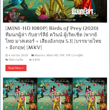
ฮาร์
ลีย์
ค
วิน
น์
ผู้
[MINI-HD 1080P] Birds of Prey (2020)
เริด
ทีมนกผู้ล่า กับฮาร์ลีย์ ควินน์ ผู้เริดเชิด [พากย์
เชิด
[เสียง
ไทย มาสเตอร์ + เสียงอังกฤษ 5.1] [บรรยายไทย
อังกฤษ
+ อังกฤษ] [MKV]
DTS
+
พากย์
4 เมษายน 2020
Master
,
Mini-HD
,
VIP
,
VIP Cornfile
ไทย
บน
ปิดความเห็น
4,856
5.1
[MINI-
แท้
HD
Read More »
1080P]
From
Birds
Blu-
of
Ray
Prey
Master]
(2020)
[บรรยาย
ทีม
ไทย-
นก
อังกฤษ
ผู้
Master
+
ล่า
ซับ
กับ
PGS
ฮาร์