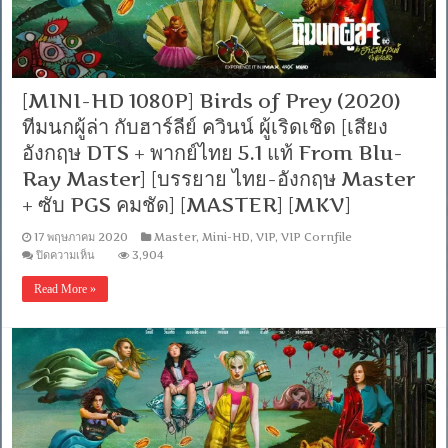
[MINI-HD 1080P] Birds of Prey (2020)
ทีมนกผู้ล่า กับฮาร์ลีย์ ควินน์ ผู้เริดเชิด [เสียง
อังกฤษ DTS + พากย์ไทย 5.1 แท้ From Blu-
Ray Master] [บรรยาย ไทย-อังกฤษ Master
+ ซับ PGS คมชัด] [MASTER] [MKV]
17 พฤษภาคม 2020
Master
,
Mini-HD
,
VIP
,
VIP Cornfile
บน
ปิดความเห็น
3,904
[MINI-
HD
Read More »
1080P]
Birds
of
Prey
(2020)
ทีม
นก
ผู้
ล่า
กับ