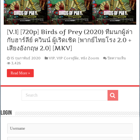
คม
ลีย์
ชัด]
ค
[MASTER]
วิน
[MKV]
น์
ผู้
[V.1] [720p] Birds of Prey (2020) ทีมนกผู้ล่า
เริด
กับฮาร์ลีย์ ควินน์ ผู้เริดเชิด [พากย์ไทยโรง 2.0 +
เชิด
[พากย์
เสียงอังกฤษ 2.0] [MKV]
ไทย
มาสเตอร์
บน
15 กุมภาพันธ์ 2020
VIP
,
VIP Cornfile
,
หนัง Zoom
ปิดความเห็น
+
[V.1]
3,426
เสียง
[720p]
Birds
อังกฤษ
Read More »
of
5.1]
Prey
[บรรยาย
(2020)
ไทย
ทีม
+
นก
อังกฤษ]
ผู้
[MKV]
ล่า
Login
กับ
ฮาร์
ลีย์
ค
วิน