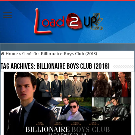
Home
>
ป้ายกำกับ:
Billionaire Boys Club (2018)
Tag Archives:
Billionaire Boys Club (2018)