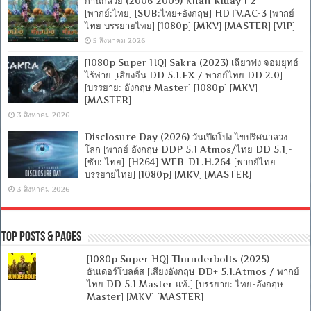
ก้านกล้วย (2006-2009) Khan Kluay 1-2
[พากย์:ไทย] [SUB:ไทย+อังกฤษ] HDTV.AC-3 [พากย์
ไทย บรรยายไทย] [1080p] [MKV] [MASTER] [VIP]
5 สิงหาคม 2026
[1080p Super HQ] Sakra (2023) เฉียวฟง จอมยุทธ์
ไร้พ่าย [เสียงจีน DD 5.1.EX / พากย์ไทย DD 2.0]
[บรรยาย: อังกฤษ Master] [1080p] [MKV]
[MASTER]
3 สิงหาคม 2026
Disclosure Day (2026) วันเปิดโปง ไขปริศนาลวง
โลก [พากย์ อังกฤษ DDP 5.1 Atmos/ไทย DD 5.1]-
[ซับ: ไทย]-[H264] WEB-DL.H.264 [พากย์ไทย
บรรยายไทย] [1080p] [MKV] [MASTER]
3 สิงหาคม 2026
Top Posts & Pages
[1080p Super HQ] Thunderbolts (2025)
ธันเดอร์โบลต์ส [เสียงอังกฤษ DD+ 5.1.Atmos / พากย์
ไทย DD 5.1 Master แท้.] [บรรยาย: ไทย-อังกฤษ
Master] [MKV] [MASTER]