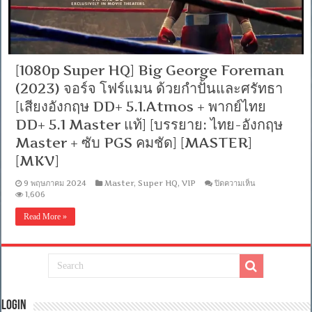
[1080p Super HQ] Big George Foreman
(2023) จอร์จ โฟร์แมน ด้วยกำปั้นและศรัทธา
[เสียงอังกฤษ DD+ 5.1.Atmos + พากย์ไทย
DD+ 5.1 Master แท้] [บรรยาย: ไทย-อังกฤษ
Master + ซับ PGS คมชัด] [MASTER]
[MKV]
บน
9 พฤษภาคม 2024
Master
,
Super HQ
,
VIP
ปิดความเห็น
[1080p
1,606
Super
HQ]
Read More »
Big
George
Foreman
(2023)
จอร์จ
โฟร์แมน
ด้วย
กำปั้น
Login