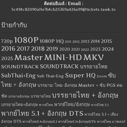
ติดต่ออีเมล์ : Email :
5c494c82090a11e7b4cb25369a426a99@tickets.tawk.to
ป้ายกำกับ
1080P
1080P HQ
2015
720p
2014
2013
2012
2011
2016
2017
2018
2019
2024
2020
2023
2021
2022
MINI-HD
MKV
Master
2025
SOUNDTRACK
SOUNDTRACK บรรยายไทย
Super HQ
ซับ
SubThai+Eng
Sub Thai+Eng
Zoom
ไทย + อังกฤษ
บรรยาย: ไทย-อังกฤษ Master + ซับ PGS คม
บรรยายไทย + อังกฤษ
ชัด
บรรยายไทย
บรรยายอังกฤษ
พากย์ไทย/อังกฤษ
บรรยายไทย+อังกฤษ
พากย์ไทย
พากย์ไทย 5.1
พากย์ไทย 5.1 + อังกฤษ DTS
พากย์ไทย 5.1 + เสียง
อังกฤษ DTS
พากย์ไทย5.1+อังกฤษ5.1
พากย์ไทย5.1+อังกฤษDTS
พากย์ไทย มาสเตอร์