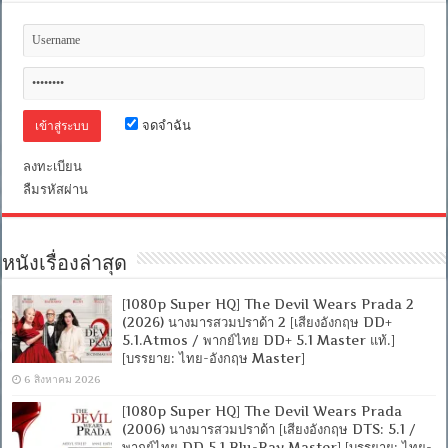
และ
ศรัทธา
[เสียง
อังกฤษ
DD+
5.1.Atmos
+
พากย์
จดจำฉัน
ไทย
DD+
5.1
ลงทะเบียน
Master
ลืมรหัสผ่าน
แท้]
[บรรยาย:
ไทย-
อังกฤษ
หนังเรื่องล่าสุด
Master
+
ซับ
[1080p Super HQ] The Devil Wears Prada 2
PGS
(2026) นางมารสวมปราด้า 2 [เสียงอังกฤษ DD+
คม
5.1.Atmos / พากย์ไทย DD+ 5.1 Master แท้.]
ชัด]
[บรรยาย: ไทย-อังกฤษ Master]
[MASTER]
[MKV]
6 สิงหาคม 2026
[1080p Super HQ] The Devil Wears Prada
(2006) นางมารสวมปราด้า [เสียงอังกฤษ DTS: 5.1 /
พากย์ไทย DD 5.1 Blu-Ray Master] [บรรยาย: ไทย-