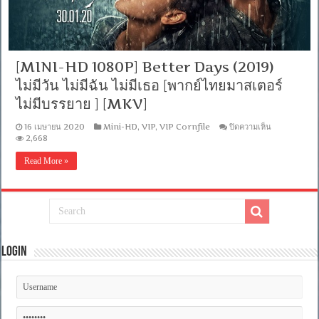
จีน
DTS
+
พากย์
ไทย
[MINI-HD 1080P] Better Days (2019)
5.1
Master]
ไม่มีวัน ไม่มีฉัน ไม่มีเธอ [พากย์ไทยมาสเตอร์
[บรรยาย
ไม่มีบรรยาย ] [MKV]
ไทย-
อังกฤษ
Master
บน
16 เมษายน 2020
Mini-HD
,
VIP
,
VIP Cornfile
ปิดความเห็น
+
[MINI-
2,668
ซับ
HD
1080P]
PGS
Read More »
Better
คม
Days
ชัด]
(2019)
[MASTER]
ไม่มี
[MKV]
วัน
ไม่มี
ฉัน
Login
ไม่มี
เธอ
[พากย์
ไทย
มาสเตอร์
ไม่มี