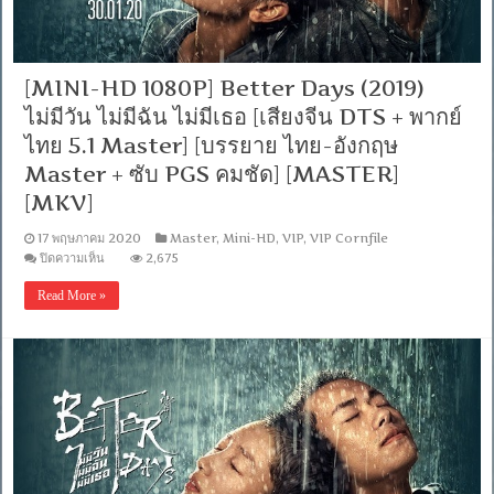
[MINI-HD 1080P] Better Days (2019)
ไม่มีวัน ไม่มีฉัน ไม่มีเธอ [เสียงจีน DTS + พากย์
ไทย 5.1 Master] [บรรยาย ไทย-อังกฤษ
Master + ซับ PGS คมชัด] [MASTER]
[MKV]
17 พฤษภาคม 2020
Master
,
Mini-HD
,
VIP
,
VIP Cornfile
บน
ปิดความเห็น
2,675
[MINI-
HD
Read More »
1080P]
Better
Days
(2019)
ไม่มี
วัน
ไม่มี
ฉัน
ไม่มี
เธอ
[เสียง