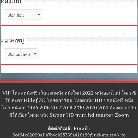
คลังเก็บ
คลัง
เก็บ
หมวดหมู่
หมวด
หมู่
VIP โหลดหนังฟรี เว็บแจกหนัง หนังใหม่ 2022 หนังออนไลน์ โหลดซี
รีย์ ละคร Hidef 3D โหลดการ์ตูน โหลดหนัง HD ขอหนังฟรี หนัง
ไทย หนังเก่า 2015 2016 2017 2018 2019 2020 2021 อัพเดท ทุกวัน
มีให้เลือกโหลด หนัง Super HD mini hd master Zoom
ติดต่ออีเมล์ : Email :
5c494c82090a11e7b4cb25369a426a99@tickets.tawk.to