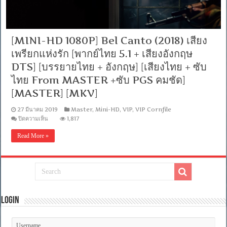
[MINI-HD 1080P] Bel Canto (2018) เสียง
เพรียกแห่งรัก [พากย์ไทย 5.1 + เสียงอังกฤษ
DTS] [บรรยายไทย + อังกฤษ] [เสียงไทย + ซับ
ไทย From MASTER +ซับ PGS คมชัด]
[MASTER] [MKV]
27 มีนาคม 2019
Master
,
Mini-HD
,
VIP
,
VIP Cornfile
บน
ปิดความเห็น
1,817
[MINI-
HD
Read More »
1080P]
Bel
Canto
(2018)
เสียง
เพรียก
แห่ง
รัก
Login
[พากย์
ไทย
5.1