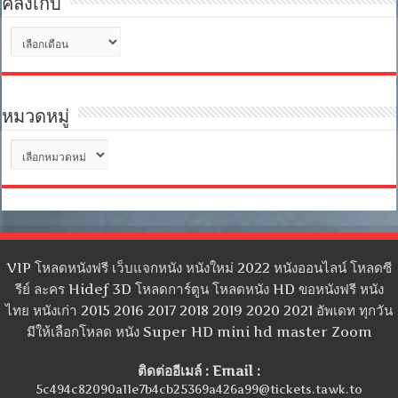
คลังเก็บ
คลัง
เก็บ
หมวดหมู่
หมวด
หมู่
VIP โหลดหนังฟรี เว็บแจกหนัง หนังใหม่ 2022 หนังออนไลน์ โหลดซี
รีย์ ละคร Hidef 3D โหลดการ์ตูน โหลดหนัง HD ขอหนังฟรี หนัง
ไทย หนังเก่า 2015 2016 2017 2018 2019 2020 2021 อัพเดท ทุกวัน
มีให้เลือกโหลด หนัง Super HD mini hd master Zoom
ติดต่ออีเมล์ : Email :
5c494c82090a11e7b4cb25369a426a99@tickets.tawk.to