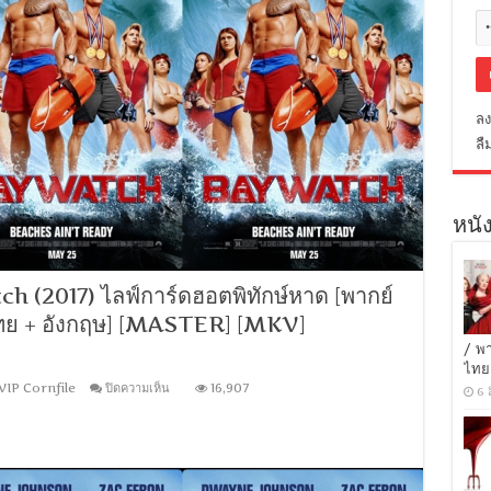
ลง
ลื
หนัง
(2017) ไลฟ์การ์ดฮอตพิทักษ์หาด [พากย์
บไทย + อังกฤษ] [MASTER] [MKV]
/ พ
ไทย
บน
VIP Cornfile
ปิดความเห็น
16,907
6 
[MINI-
HD
1080P]
Baywatch
(2017)
ไลฟ์