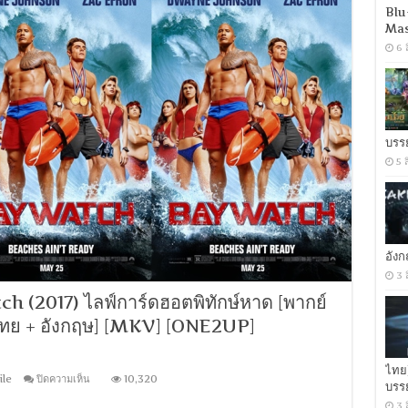
การ์ด
Blu
ฮอต
Mas
พิทักษ์
6 
หาด
[พากย์
ไทย
5.1
+
อังกฤษ
บรร
DTS]
5 
[ซับ
ไทย
+
อังกฤษ]
[MASTER]
[MKV]
[ONE2UP]
อัง
3 
(2017) ไลฟ์การ์ดฮอตพิทักษ์หาด [พากย์
บไทย + อังกฤษ] [MKV] [ONE2UP]
ไทย
บน
ile
ปิดความเห็น
10,320
บรร
[MINI-
HD
3 