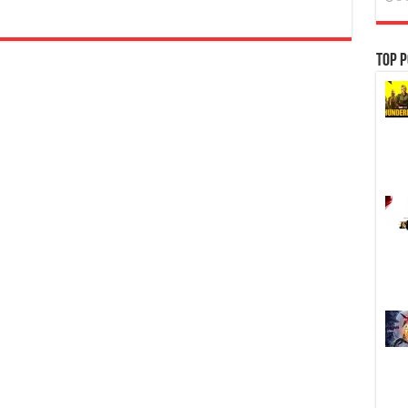
1080P]
Baywatch
(2017)
ไลฟ์
Top P
การ์ด
ฮอต
พิทักษ์
หาด
[พากย์
ไทย
2.0
+
อังกฤษ
DTS]
[ซับ
ไทย
+
อังกฤษ]
[MKV]
[ONE2UP]
[Filefenix]