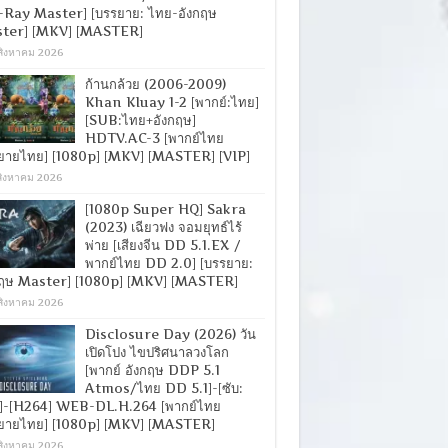
-Ray Master] [บรรยาย: ไทย-อังกฤษ
ter] [MKV] [MASTER]
สิงหาคม 2026
ก้านกล้วย (2006-2009)
Khan Kluay 1-2 [พากย์:ไทย]
[SUB:ไทย+อังกฤษ]
HDTV.AC-3 [พากย์ไทย
ยายไทย] [1080p] [MKV] [MASTER] [VIP]
สิงหาคม 2026
[1080p Super HQ] Sakra
(2023) เฉียวฟง จอมยุทธ์ไร้
พ่าย [เสียงจีน DD 5.1.EX /
พากย์ไทย DD 2.0] [บรรยาย:
กฤษ Master] [1080p] [MKV] [MASTER]
สิงหาคม 2026
Disclosure Day (2026) วัน
เปิดโปง ไขปริศนาลวงโลก
[พากย์ อังกฤษ DDP 5.1
Atmos/ไทย DD 5.1]-[ซับ:
]-[H264] WEB-DL.H.264 [พากย์ไทย
ยายไทย] [1080p] [MKV] [MASTER]
สิงหาคม 2026