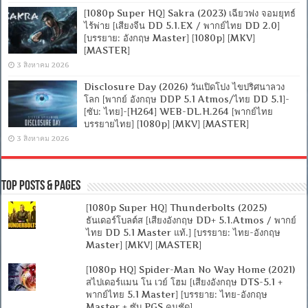
[1080p Super HQ] Sakra (2023) เฉียวฟง จอมยุทธ์
ไร้พ่าย [เสียงจีน DD 5.1.EX / พากย์ไทย DD 2.0]
[บรรยาย: อังกฤษ Master] [1080p] [MKV]
[MASTER]
3 สิงหาคม 2026
Disclosure Day (2026) วันเปิดโปง ไขปริศนาลวง
โลก [พากย์ อังกฤษ DDP 5.1 Atmos/ไทย DD 5.1]-
[ซับ: ไทย]-[H264] WEB-DL.H.264 [พากย์ไทย
บรรยายไทย] [1080p] [MKV] [MASTER]
3 สิงหาคม 2026
Top Posts & Pages
[1080p Super HQ] Thunderbolts (2025)
ธันเดอร์โบลต์ส [เสียงอังกฤษ DD+ 5.1.Atmos / พากย์
ไทย DD 5.1 Master แท้.] [บรรยาย: ไทย-อังกฤษ
Master] [MKV] [MASTER]
[1080p HQ] Spider-Man No Way Home (2021)
สไปเดอร์แมน โน เวย์ โฮม [เสียงอังกฤษ DTS-5.1 +
พากย์ไทย 5.1 Master] [บรรยาย: ไทย-อังกฤษ
Master + ซับ PGS คมชัด]