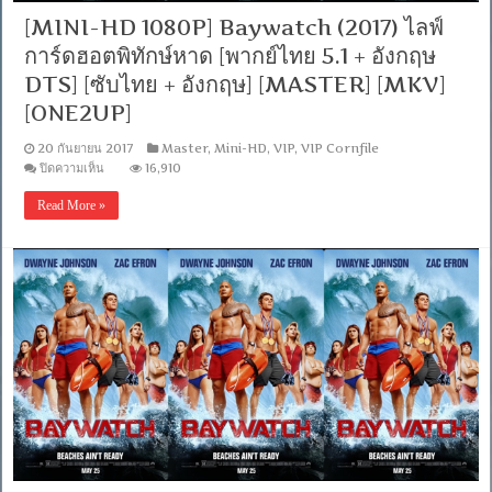
[MINI-HD 1080P] Baywatch (2017) ไลฟ์
การ์ดฮอตพิทักษ์หาด [พากย์ไทย 5.1 + อังกฤษ
DTS] [ซับไทย + อังกฤษ] [MASTER] [MKV]
[ONE2UP]
20 กันยายน 2017
Master
,
Mini-HD
,
VIP
,
VIP Cornfile
บน
ปิดความเห็น
16,910
[MINI-
HD
Read More »
1080P]
Baywatch
(2017)
ไลฟ์
การ์ด
ฮอต
พิทักษ์
หาด
[พากย์
ไทย
5.1
+
อังกฤษ
DTS]
[ซับ
ไทย