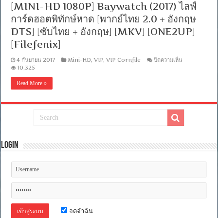
[MINI-HD 1080P] Baywatch (2017) ไลฟ์
+
อังกฤษ]
การ์ดฮอตพิทักษ์หาด [พากย์ไทย 2.0 + อังกฤษ
[MASTER]
[MKV]
DTS] [ซับไทย + อังกฤษ] [MKV] [ONE2UP]
[ONE2UP]
[Filefenix]
บน
4 กันยายน 2017
Mini-HD
,
VIP
,
VIP Cornfile
ปิดความเห็น
[MINI-
10,325
HD
1080P]
Read More »
Baywatch
(2017)
ไลฟ์
การ์ด
ฮอต
พิทักษ์
หาด
Login
[พากย์
ไทย
2.0
+
อังกฤษ
DTS]
[ซับ
ไทย
+
จดจำฉัน
อังกฤษ]