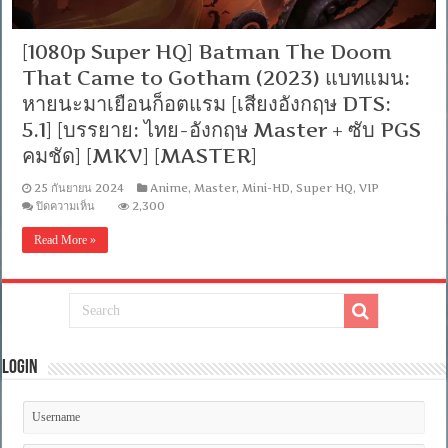
[1080p Super HQ] Batman The Doom
That Came to Gotham (2023) แบทแมน:
หายนะมาเยือนก็อตแรม [เสียงอังกฤษ DTS:
5.1] [บรรยาย: ไทย-อังกฤษ Master + ซับ PGS
คมชัด] [MKV] [MASTER]
25 กันยายน 2024
Anime
,
Master
,
Mini-HD
,
Super HQ
,
VIP
บน
ปิดความเห็น
2,300
[1080p
Super
Read More »
HQ]
Batman
The
Doom
That
Came
to
Gotham
(2023)
Login
แบ
ทแมน:
หายนะ
มา