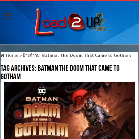
Home
>
ป้ายกำกับ:
Batman The Doom That Came to Gotham
Tag Archives:
Batman The Doom That Came to
Gotham