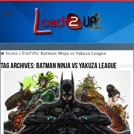
Home
>
ป้ายกำกับ:
Batman Ninja vs Yakuza League
Tag Archives:
Batman Ninja vs Yakuza League