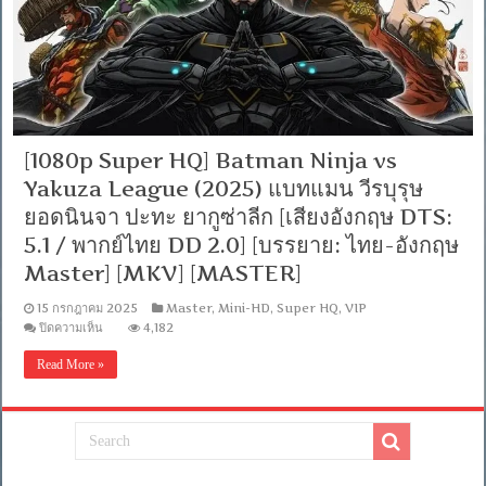
[1080p Super HQ] Batman Ninja vs
Yakuza League (2025) แบทแมน วีรบุรุษ
ยอดนินจา ปะทะ ยากูซ่าลีก [เสียงอังกฤษ DTS:
5.1 / พากย์ไทย DD 2.0] [บรรยาย: ไทย-อังกฤษ
Master] [MKV] [MASTER]
15 กรกฎาคม 2025
Master
,
Mini-HD
,
Super HQ
,
VIP
บน
ปิดความเห็น
4,182
[1080p
Super
Read More »
HQ]
Batman
Ninja
vs
Yakuza
League
(2025)
แบ