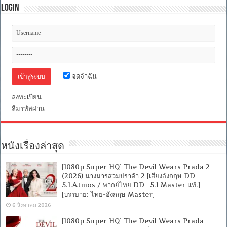
Login
ทแมน
วีรบุรุษ
ยอด
นินจา
ปะทะ
ยา
กู
ซ่า
จดจำฉัน
ลีก
[เสียง
ลงทะเบียน
อังกฤษ
DTS:
ลืมรหัสผ่าน
5.1
/
พากย์
ไทย
หนังเรื่องล่าสุด
DD
2.0]
[บรรยาย:
[1080p Super HQ] The Devil Wears Prada 2
ไทย-
(2026) นางมารสวมปราด้า 2 [เสียงอังกฤษ DD+
อังกฤษ
5.1.Atmos / พากย์ไทย DD+ 5.1 Master แท้.]
Master]
[บรรยาย: ไทย-อังกฤษ Master]
[MKV]
[MASTER]
6 สิงหาคม 2026
[1080p Super HQ] The Devil Wears Prada