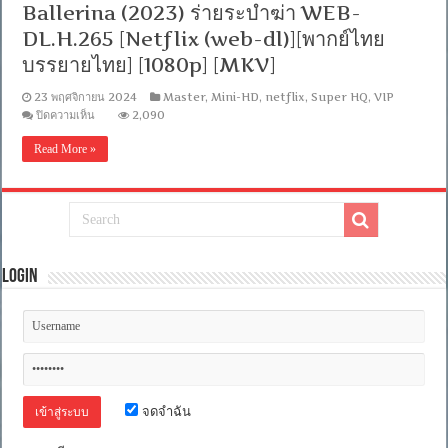
Ballerina (2023) ร่ายระบำฆ่า WEB-
DD+
5.1
DL.H.265 [Netflix (web-dl)][พากย์ไทย
Master
แท้.]
บรรยายไทย] [1080p] [MKV]
[บรรยาย:
ไทย-
23 พฤศจิกายน 2024
Master
,
Mini-HD
,
netflix
,
Super HQ
,
VIP
อังกฤษ
บน
ปิดความเห็น
2,090
Master]
Ballerina
[MKV]
(2023)
Read More »
[MASTER]
ร่าย
ระบำ
ฆ่า
WEB-
DL.H.265
[Netflix
(web-
dl)]
Login
[พากย์
ไทย
บรรยาย
ไทย]
[1080p]
[MKV]
จดจำฉัน