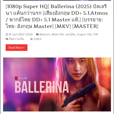
[1080p Super HQ] Ballerina (2025) บัลเลริ
นา แค้นกว่านรก [เสียงอังกฤษ DD+ 5.1.Atmos
/ พากย์ไทย DD+ 5.1 Master แท้.] [บรรยาย:
ไทย-อังกฤษ Master] [MKV] [MASTER]
18 กุมภาพันธ์ 2026
Master
,
Mini-HD
,
netflix
,
Super HQ
,
VIP
บน
ปิดความเห็น
3,862
[1080p
Super
Read More »
HQ]
Ballerina
(2025)
บัล
เล
รินา
แค้น
กว่า
นรก
[เสียง
อังกฤษ
DD+
5.1.Atmos
/
พากย์
ไทย