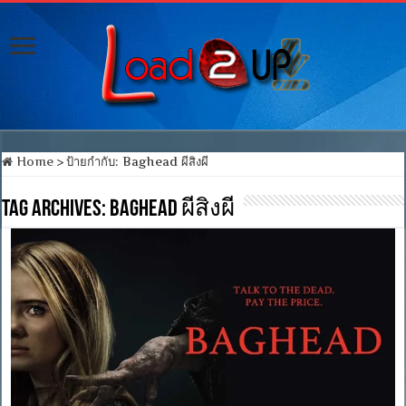
Home
>
ป้ายกำกับ:
Baghead ผีสิงผี
Tag Archives:
Baghead ผีสิงผี