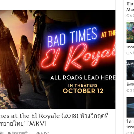
1080P]
Blu
Bad
Mas
Times
At
6 
The
El
Royale
(2018)
ห้วง
วิกฤต
ที่
บรร
เอล
5 
โร
แยล
[พากย์
ไทย
5.1
+
อัง
เสียง
3 
อังกฤษ
DTS]
[บรรยาย
ไทย
+
 at the El Royale (2018) ห้วงวิกฤตที่
อังกฤษ]
ไทย
[MASTER]
รรยายไทย] [MKV]
[MKV]
บรร
บน
ile
ปิดความเห็น
4,157
3 