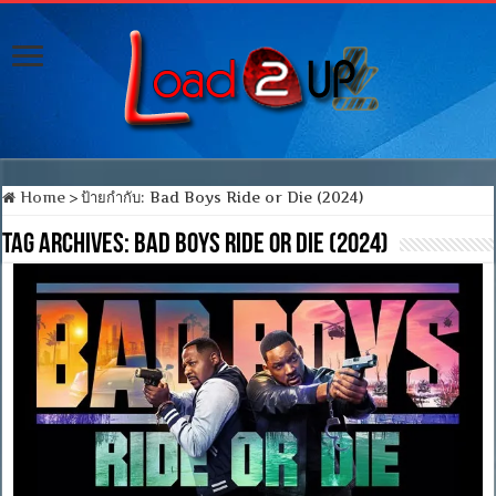
Home
>
ป้ายกำกับ:
Bad Boys Ride or Die (2024)
Tag Archives:
Bad Boys Ride or Die (2024)