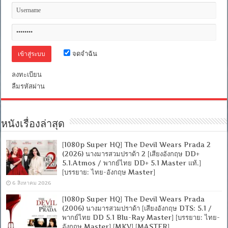
ต่อ
ให้
โลก
จำ
[เสียง
อังกฤษ
จดจำฉัน
DTS:
5.1
+
ลงทะเบียน
พากย์
ลืมรหัสผ่าน
ไทย
DTS:
5.1
Blu-
Ray
หนังเรื่องล่าสุด
Master]
[บรรยาย:
[1080p Super HQ] The Devil Wears Prada 2
ไทย-
(2026) นางมารสวมปราด้า 2 [เสียงอังกฤษ DD+
อังกฤษ
Master
5.1.Atmos / พากย์ไทย DD+ 5.1 Master แท้.]
+
[บรรยาย: ไทย-อังกฤษ Master]
ซับ
6 สิงหาคม 2026
PGS
คม
[1080p Super HQ] The Devil Wears Prada
ชัด]
(2006) นางมารสวมปราด้า [เสียงอังกฤษ DTS: 5.1 /
[MKV]
พากย์ไทย DD 5.1 Blu-Ray Master] [บรรยาย: ไทย-
[MASTER]
อังกฤษ Master] [MKV] [MASTER]