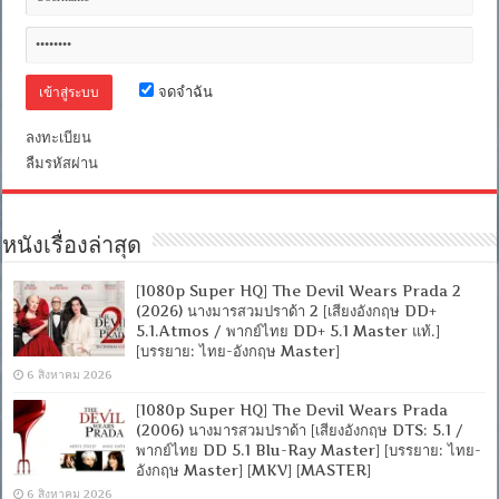
5.1]
[ซับ
ไทย+อังกฤษ]
Encode.H.264[Netflix
(web-
จดจำฉัน
dl)]
[พากย์
ลงทะเบียน
ไทย
(Master)]
ลืมรหัสผ่าน
[1080p]
[MKV]
[MASTER]
หนังเรื่องล่าสุด
[1080p Super HQ] The Devil Wears Prada 2
(2026) นางมารสวมปราด้า 2 [เสียงอังกฤษ DD+
5.1.Atmos / พากย์ไทย DD+ 5.1 Master แท้.]
[บรรยาย: ไทย-อังกฤษ Master]
6 สิงหาคม 2026
[1080p Super HQ] The Devil Wears Prada
(2006) นางมารสวมปราด้า [เสียงอังกฤษ DTS: 5.1 /
พากย์ไทย DD 5.1 Blu-Ray Master] [บรรยาย: ไทย-
อังกฤษ Master] [MKV] [MASTER]
6 สิงหาคม 2026