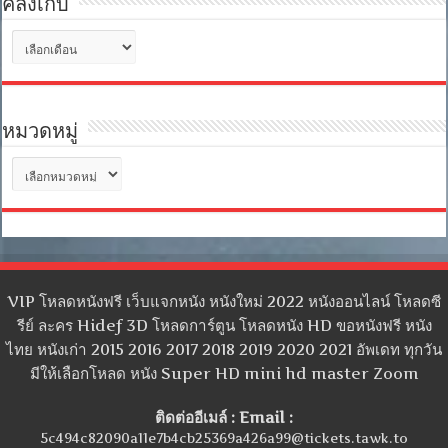
คลังเก็บ
คลัง
เก็บ
หมวดหมู่
หมวด
หมู่
VIP โหลดหนังฟรี เว็บแจกหนัง หนังใหม่ 2022 หนังออนไลน์ โหลดซี
รีย์ ละคร Hidef 3D โหลดการ์ตูน โหลดหนัง HD ขอหนังฟรี หนัง
ไทย หนังเก่า 2015 2016 2017 2018 2019 2020 2021 อัพเดท ทุกวัน
มีให้เลือกโหลด หนัง Super HD mini hd master Zoom
ติดต่ออีเมล์ : Email :
5c494c82090a11e7b4cb25369a426a99@tickets.tawk.to