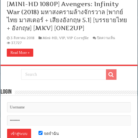
[MINI-HD 1080P] Avengers: Infinity
DTS]
[บรรยาย
War (2018) มหาสงครามล้างจักรวาล [พากย์
ไทย
+
ไทย มาสเตอร์ + เสียงอังกฤษ 5.1] [บรรยายไทย
อังกฤษ]
+ อังกฤษ] [MKV] [ONE2UP]
[MASTER]
[MKV]
บน
3 สิงหาคม 2018
Mini-HD
,
VIP
,
VIP Cornfile
ปิดความเห็น
[MINI-
37,727
HD
1080P]
Read More »
Avengers:
Infinity
War
(2018)
มหา
สงคราม
ล้าง
จักรวาล
Login
[พากย์
ไทย
มาสเตอร์
+
เสียง
อังกฤษ
5.1]
[บรรยาย
จดจำฉัน
ไทย