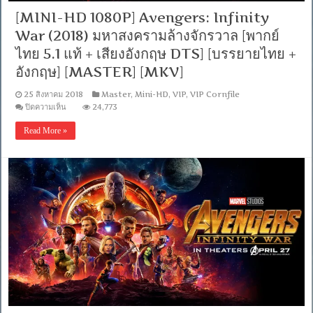
[MINI-HD 1080P] Avengers: Infinity
War (2018) มหาสงครามล้างจักรวาล [พากย์
ไทย 5.1 แท้ + เสียงอังกฤษ DTS] [บรรยายไทย +
อังกฤษ] [MASTER] [MKV]
25 สิงหาคม 2018
Master
,
Mini-HD
,
VIP
,
VIP Cornfile
บน
ปิดความเห็น
24,773
[MINI-
HD
Read More »
1080P]
Avengers:
Infinity
War
(2018)
มหา
สงคราม
ล้าง
จักรวาล
[พากย์
ไทย
5.1
แท้
+
เสียง
อังกฤษ