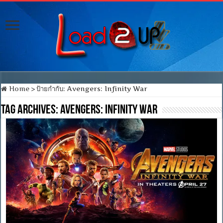
Home
>
ป้ายกำกับ:
Avengers: Infinity War
Tag Archives:
Avengers: Infinity War