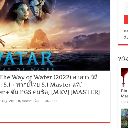
ลง
ลื
หนัง
The Way of Water (2022) อวตาร วิถี
 5.1 + พากย์ไทย 5.1 Master แท้.]
er + ซับ PGS คมชัด] [MKV] [MASTER]
Blu
Mas
บน
r HQ
,
VIP
ปิดความเห็น
8,133
6 
[1080p
Super
HQ]
Avatar
The
Way