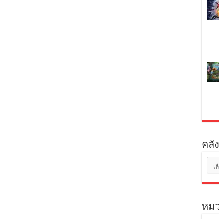
คลัง
คลัง
เก็บ
หมว