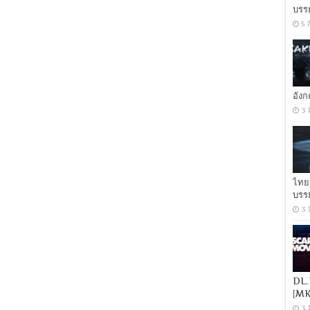
of
บรร
Water
(2022)
5 
อวตาร
วิถี
แห่ง
สายน้ำ
[เสียง
อัง
อังกฤษ
DTS:
3 
5.1
+
พากย์
ไทย
5.1
Master
ไทย
แท้.]
บรร
[บรรยาย:
ไทย-
3 
อังกฤษ
Master
+
ซับ
PGS
คม
DL.
ชัด]
[MK
[MKV]
[MASTER]
3 