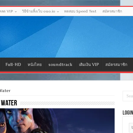
โหลด VIP
วิธีข้ามลิ้งเว็บ ouo.io
ทดสอบ Speed Test
สมัครสมาชิก
Full-HD
หนังไทย
soundtrack
เติมเงิน VIP
สมัครสมาชิก
Water
f Water
Logi