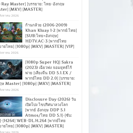
-Ray Master] [บรรยาย: ไทย-อังกฤษ
ter] [MKV] [MASTER]
สิงหาคม 2026
ก้านกล้วย (2006-2009)
Khan Kluay 1-2 [พากย์:ไทย]
[SUB:ไทย+อังกฤษ]
HDTV.AC-3 [พากย์ไทย
ยายไทย] [1080p] [MKV] [MASTER] [VIP]
สิงหาคม 2026
[1080p Super HQ] Sakra
(2023) เฉียวฟง จอมยุทธ์ไร้
พ่าย [เสียงจีน DD 5.1.EX /
พากย์ไทย DD 2.0] [บรรยาย:
กฤษ Master] [1080p] [MKV] [MASTER]
สิงหาคม 2026
Disclosure Day (2026) วัน
เปิดโปง ไขปริศนาลวงโลก
[พากย์ อังกฤษ DDP 5.1
Atmos/ไทย DD 5.1]-[ซับ:
]-[H264] WEB-DL.H.264 [พากย์ไทย
ยายไทย] [1080p] [MKV] [MASTER]
สิงหาคม 2026