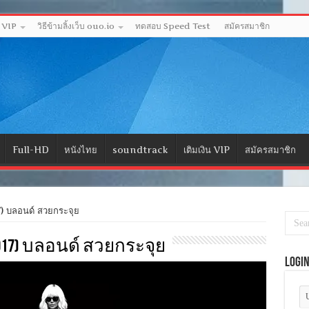
ด VIP
วิธีข้ามลิ้งเว็บ ouo.io
ทดสอบ Speed Test
สมัครสมาชิก
Full-HD
หนังไทย
soundtrack
เติมเงิน VIP
สมัครสมาชิก
 บลอนด์ สวยกระจุย
(2017) บลอนด์ สวยกระจุย
Logi