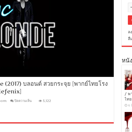
ลง
ลื
หนัง
2017) บลอนด์ สวยกระจุย [พากย์ไทยโรง
lefenix]
/ พ
ไทย
บน
Zoom
ปิดความเห็น
5,122
(HD-
6 
CAM)
Atomic
Blonde
(2017)
บ
ลอน