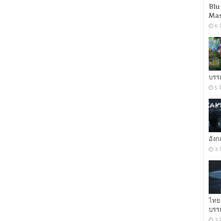
Blu
ด์
Mas
สวย
กระจุย
6 
[พากย์
ไทย
โรง
+
อังกฤษ
2.0]
บรร
[ONE2UP]
5 
[Filefenix]
อัง
3 
ไทย
บรร
3 