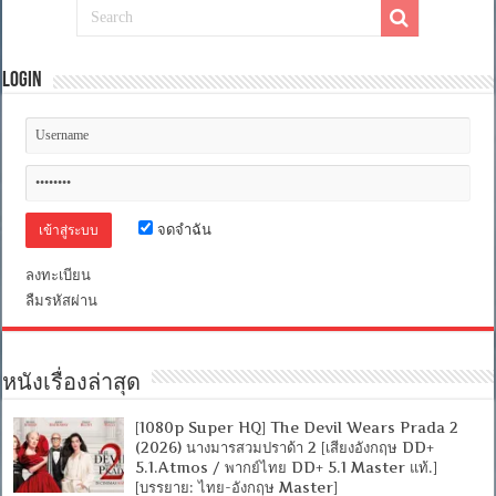
ส
แซส
ซิ
Login
เนชั่น
เนชั่น
[Sound
Eng/Thai
AC3
5.1]
[SUB:Eng]
[MKV]
จดจำฉัน
ลงทะเบียน
ลืมรหัสผ่าน
หนังเรื่องล่าสุด
[1080p Super HQ] The Devil Wears Prada 2
(2026) นางมารสวมปราด้า 2 [เสียงอังกฤษ DD+
5.1.Atmos / พากย์ไทย DD+ 5.1 Master แท้.]
[บรรยาย: ไทย-อังกฤษ Master]