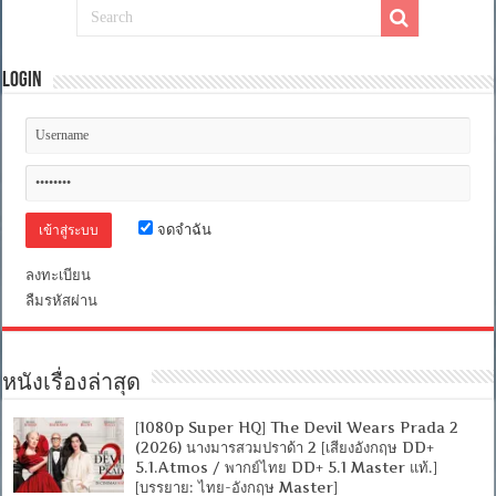
ส
แซส
ซิ
Login
เนชั่น
เนชั่น
[Sound
Eng/Thai
AC3
5.1]
[SUB:Eng]
[MKV]
จดจำฉัน
ลงทะเบียน
ลืมรหัสผ่าน
หนังเรื่องล่าสุด
[1080p Super HQ] The Devil Wears Prada 2
(2026) นางมารสวมปราด้า 2 [เสียงอังกฤษ DD+
5.1.Atmos / พากย์ไทย DD+ 5.1 Master แท้.]
[บรรยาย: ไทย-อังกฤษ Master]