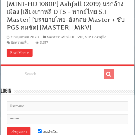
[MINI-HD 1080P] Ashfall (2019) นรกล้าง
อังกฤษ
Master
เมือง [เสียงเกาหลี DTS + พากย์ไทย 5.1
+
ซับ
Master] [บรรยายไทย-อังกฤษ Master + ซับ
PGS
PGS คมชัด] [MASTER] [MKV]
คม
ชัด]
[MASTER]
31 พฤษภาคม 2020
Master
,
Mini-HD
,
VIP
,
VIP Cornfile
[MKV]
บน
ปิดความเห็น
3,317
[MINI-
HD
Read More »
1080P]
Ashfall
(2019)
นรก
ล้าง
เมือง
[เสียง
Login
เกาหลี
DTS
+
พากย์
ไทย
5.1
Master]
[บรรยาย
ไทย-
จดจำฉัน
อังกฤษ