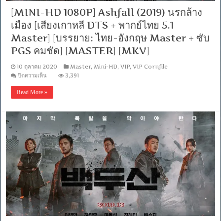
[MINI-HD 1080P] Ashfall (2019) นรกล้าง
เมือง [เสียงเกาหลี DTS + พากย์ไทย 5.1
Master] [บรรยาย: ไทย-อังกฤษ Master + ซับ
PGS คมชัด] [MASTER] [MKV]
10 ตุลาคม 2020
Master
,
Mini-HD
,
VIP
,
VIP Cornfile
บน
ปิดความเห็น
3,391
[MINI-
HD
Read More »
1080P]
Ashfall
(2019)
นรก
ล้าง
เมือง
[เสียง
เกาหลี
DTS
+
พากย์
ไทย
5.1
Master]
[บรรยาย:
ไทย-