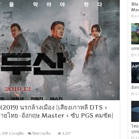
นรก
Blu
ล้าง
Mas
เมือง
6 
[เสียง
เกาหลี
DTS
+
พากย์
ไทย
บรร
5.1
Master]
5 
[บรรยาย:
ไทย-
อังกฤษ
Master
+
ซับ
อัง
PGS
คม
3 
ชัด]
[MASTER]
019) นรกล้างเมือง [เสียงเกาหลี DTS +
[MKV]
ยายไทย-อังกฤษ Master + ซับ PGS คมชัด]
ไทย
บรร
บน
,
VIP Cornfile
ปิดความเห็น
3,317
[MINI-
3 