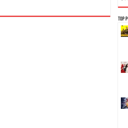
HD
1080P]
Ashfall
(2019)
Top P
นรก
ล้าง
เมือง
[เสียง
เกาหลี
DTS
+
พากย์
ไทย
5.1
Master]
[บรรยาย
ไทย-
อังกฤษ
Master
+
ซับ
PGS
คม
ชัด]
[MASTER]
[MKV]