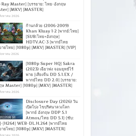
-Ray Master] [บรรยาย: ไทย-อังกฤษ
ter] [MKV] [MASTER]
สิงหาคม 2026
ก้านกล้วย (2006-2009)
Khan Kluay 1-2 [พากย์:ไทย]
[SUB:ไทย+อังกฤษ]
HDTV.AC-3 [พากย์ไทย
ยายไทย] [1080p] [MKV] [MASTER] [VIP]
สิงหาคม 2026
[1080p Super HQ] Sakra
(2023) เฉียวฟง จอมยุทธ์ไร้
พ่าย [เสียงจีน DD 5.1.EX /
พากย์ไทย DD 2.0] [บรรยาย:
กฤษ Master] [1080p] [MKV] [MASTER]
สิงหาคม 2026
Disclosure Day (2026) วัน
เปิดโปง ไขปริศนาลวงโลก
[พากย์ อังกฤษ DDP 5.1
Atmos/ไทย DD 5.1]-[ซับ:
]-[H264] WEB-DL.H.264 [พากย์ไทย
ยายไทย] [1080p] [MKV] [MASTER]
สิงหาคม 2026