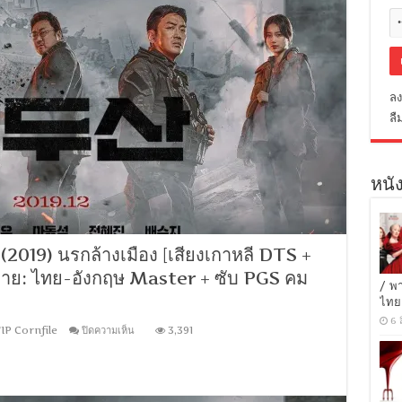
ลง
ลื
หนัง
019) นรกล้างเมือง [เสียงเกาหลี DTS +
ยาย: ไทย-อังกฤษ Master + ซับ PGS คม
/ พ
ไทย
6 
บน
IP Cornfile
ปิดความเห็น
3,391
[MINI-
HD
1080P]
Ashfall
(2019)