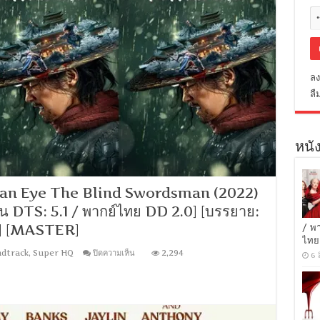
ลง
ลื
หนัง
r an Eye The Blind Swordsman (2022)
จีน DTS: 5.1 / พากย์ไทย DD 2.0] [บรรยาย:
] [MASTER]
/ พ
ไทย
บน
dtrack
,
Super HQ
ปิดความเห็น
2,294
6 
[1080p
Super
HQ]
Eye
for
an