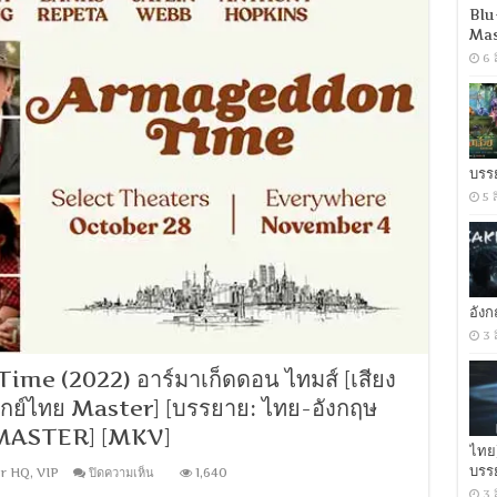
Eye
Blu
The
Mas
Blind
Swordsman
6 
(2022)
ยอด
กระบี่
ไร้
เทียม
ทาน
บรร
[เสียง
5 
จีน
DTS:
5.1
/
พากย์
ไทย
DD
อัง
2.0]
3 
[บรรยาย:
ไทย-
me (2022) อาร์มาเก็ดดอน ไทมส์ [เสียง
อังกฤษ
Master]
กย์ไทย Master] [บรรยาย: ไทย-อังกฤษ
[MKV]
[MASTER]
 [MASTER] [MKV]
ไทย
บรร
บน
r HQ
,
VIP
ปิดความเห็น
1,640
[1080p
3 