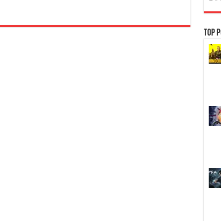
HQ]
Armageddon
Time
(2022)
Top P
อาร์ม
า
เก็ด
ดอน
ไท
มส์
[เสียง
อังกฤษ
DD+
5.1.Atmos
+
พากย์
ไทย
Master]
[บรรยาย:
ไทย-
อังกฤษ
Master
+
ซับ
PGS
คม
ชัด]