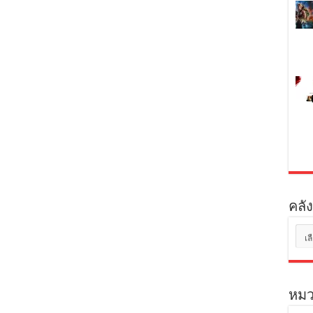
[MASTER]
[MKV]
คลัง
คลัง
เก็บ
หมว