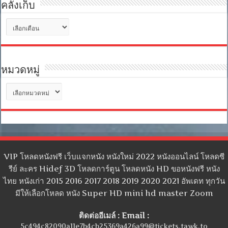
คลังเก็บ
คลัง
เก็บ
หมวดหมู่
หมวด
หมู่
VIP โหลดหนังฟรี เว็บแจกหนัง หนังใหม่ 2022 หนังออนไลน์ โหลดซี
รีย์ ละคร Hidef 3D โหลดการ์ตูน โหลดหนัง HD ขอหนังฟรี หนัง
ไทย หนังเก่า 2015 2016 2017 2018 2019 2020 2021 อัพเดท ทุกวัน
มีให้เลือกโหลด หนัง Super HD mini hd master Zoom
ติดต่ออีเมล์ : Email :
5c494c82090a11e7b4cb25369a426a99@tickets.tawk.to