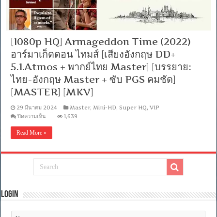
[1080p HQ] Armageddon Time (2022)
อาร์มาเก็ดดอน ไทมส์ [เสียงอังกฤษ DD+
5.1.Atmos + พากย์ไทย Master] [บรรยาย:
ไทย-อังกฤษ Master + ซับ PGS คมชัด]
[MASTER] [MKV]
29 มีนาคม 2024
Master
,
Mini-HD
,
Super HQ
,
VIP
บน
ปิดความเห็น
1,639
[1080p
HQ]
Read More »
Armageddon
Time
(2022)
อาร์ม
า
เก็ด
ดอน
Login
ไท
มส์
[เสียง