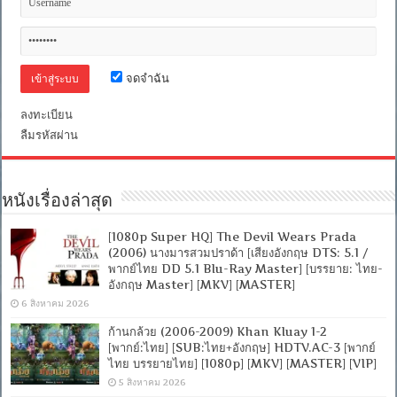
อังกฤษ
DD+
5.1.Atmos
+
พากย์
ไทย
จดจำฉัน
Master]
[บรรยาย:
ลงทะเบียน
ไทย-
ลืมรหัสผ่าน
อังกฤษ
Master
+
ซับ
PGS
หนังเรื่องล่าสุด
คม
ชัด]
[MASTER]
[1080p Super HQ] The Devil Wears Prada
[MKV]
(2006) นางมารสวมปราด้า [เสียงอังกฤษ DTS: 5.1 /
พากย์ไทย DD 5.1 Blu-Ray Master] [บรรยาย: ไทย-
อังกฤษ Master] [MKV] [MASTER]
6 สิงหาคม 2026
ก้านกล้วย (2006-2009) Khan Kluay 1-2
[พากย์:ไทย] [SUB:ไทย+อังกฤษ] HDTV.AC-3 [พากย์
ไทย บรรยายไทย] [1080p] [MKV] [MASTER] [VIP]
5 สิงหาคม 2026