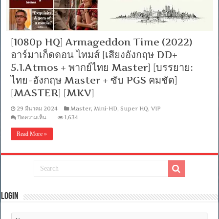
[1080p HQ] Armageddon Time (2022)
อาร์มาเก็ดดอน ไทมส์ [เสียงอังกฤษ DD+
5.1.Atmos + พากย์ไทย Master] [บรรยาย:
ไทย-อังกฤษ Master + ซับ PGS คมชัด]
[MASTER] [MKV]
29 มีนาคม 2024
Master
,
Mini-HD
,
Super HQ
,
VIP
บน
ปิดความเห็น
1,634
[1080p
HQ]
Read More »
Armageddon
Time
(2022)
อาร์ม
า
เก็ด
ดอน
Login
ไท
มส์
[เสียง