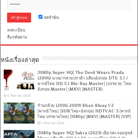
+
พากย์
ไทย
DD
จดจำฉัน
2.0]
[บรรยาย:
ลงทะเบียน
ไทย-
ลืมรหัสผ่าน
อังกฤษ
Master]
[MKV]
[MASTER]
หนังเรื่องล่าสุด
[1080p Super HQ] The Devil Wears Prada
(2006) นางมารสวมปราด้า [เสียงอังกฤษ DTS: 5.1 /
พากย์ไทย DD 5.1 Blu-Ray Master] [บรรยาย: ไทย-
อังกฤษ Master] [MKV] [MASTER]
6 สิงหาคม 2026
ก้านกล้วย (2006-2009) Khan Kluay 1-2
[พากย์:ไทย] [SUB:ไทย+อังกฤษ] HDTV.AC-3 [พากย์
ไทย บรรยายไทย] [1080p] [MKV] [MASTER] [VIP]
5 สิงหาคม 2026
[1080p Super HQ] Sakra (2023) เฉียวฟง จอมยุทธ์