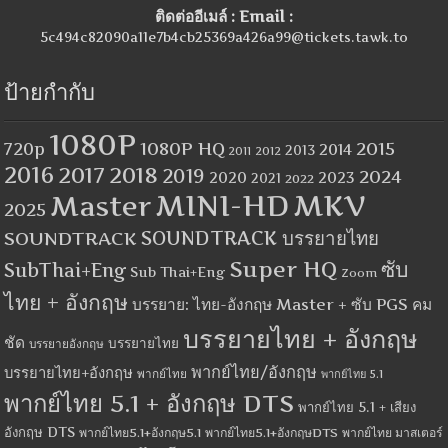
ติดต่ออีเมล์ : Email :
5c494c82090a11e7b4cb25369a426a99@tickets.tawk.to
ป้ายกำกับ
1080P
1080P HQ
2015
720p
2014
2013
2012
2011
2016
2017
2018
2019
2024
2020
2023
2021
2022
MINI-HD
MKV
Master
2025
SOUNDTRACK
SOUNDTRACK บรรยายไทย
Super HQ
ซับ
SubThai+Eng
Sub Thai+Eng
Zoom
ไทย + อังกฤษ
บรรยาย: ไทย-อังกฤษ Master + ซับ PGS คม
บรรยายไทย + อังกฤษ
ชัด
บรรยายไทย
บรรยายอังกฤษ
พากย์ไทย/อังกฤษ
บรรยายไทย+อังกฤษ
พากย์ไทย
พากย์ไทย 5.1
พากย์ไทย 5.1 + อังกฤษ DTS
พากย์ไทย 5.1 + เสียง
อังกฤษ DTS
พากย์ไทย5.1+อังกฤษ5.1
พากย์ไทย5.1+อังกฤษDTS
พากย์ไทย มาสเตอร์