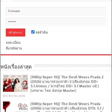
แมน
กับ
อาณาจักร
สาบสูญ
[เสียง
อังกฤษ
DD+
จดจำฉัน
5.1.Atmos
+
พากย์
ลงทะเบียน
ไทย
ลืมรหัสผ่าน
DD
5.1
Master
แท้]
[บรรยาย:
หนังเรื่องล่าสุด
ไทย-
อังกฤษ
[1080p Super HQ] The Devil Wears Prada 2
Master
+
(2026) นางมารสวมปราด้า 2 [เสียงอังกฤษ DD+
ซับ
5.1.Atmos / พากย์ไทย DD+ 5.1 Master แท้.]
PGS
[บรรยาย: ไทย-อังกฤษ Master]
คม
6 สิงหาคม 2026
ชัด]
[MASTER]
[1080p Super HQ] The Devil Wears Prada
[MKV]
(2006) นางมารสวมปราด้า [เสียงอังกฤษ DTS: 5.1 /