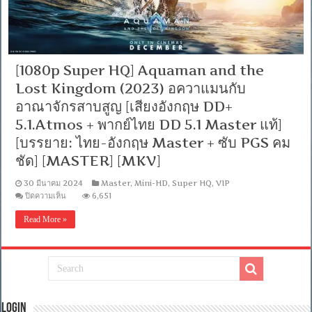
[1080p Super HQ] Aquaman and the
Lost Kingdom (2023) อควาแมนกับ
อาณาจักรสาบสูญ [เสียงอังกฤษ DD+
5.1.Atmos + พากย์ไทย DD 5.1 Master แท้]
[บรรยาย: ไทย-อังกฤษ Master + ซับ PGS คม
ชัด] [MASTER] [MKV]
30 มีนาคม 2024
Master
,
Mini-HD
,
Super HQ
,
VIP
บน
ปิดความเห็น
6,651
[1080p
Super
Read More »
HQ]
Aquaman
and
the
Lost
Kingdom
(2023)
อค
Login
วา