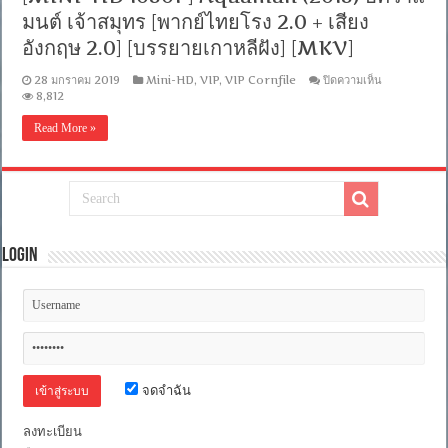
PGS
มนต์ เจ้าสมุทร [พากย์ไทยโรง 2.0 + เสียง
คม
ชัด]
อังกฤษ 2.0] [บรรยายเกาหลีฝัง] [MKV]
[MKV]
บน
28 มกราคม 2019
Mini-HD
,
VIP
,
VIP Cornfile
ปิดความเห็น
[MINI-
8,812
HD
1080P]
Read More »
Aquaman
(2018)
อค
วาแ​
มนต์
เจ้า
สมุทร
Login
[พากย์
ไทย
โรง
2.0
+
เสียง
อังกฤษ
2.0]
จดจำฉัน
[บรรยาย
เกาหลี
ฝัง]
ลงทะเบียน
[MKV]