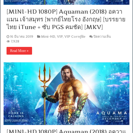
ไทย
+
[MINI-HD 1080P] Aquaman (2018) อควา
อังกฤษ]
แมน เจ้าสมุทร [พากย์ไทยโรง อังกฤษ] [บรรยาย
[เสียง
ไทย
ไทย iTune + ซับ PGS คมชัด] [MKV]
+
ซับ
บน
16 มีนาคม 2019
Mini-HD
,
VIP
,
VIP Cornfile
ปิดความเห็น
ไทย
[MINI-
7,928
From
HD
Blu-
1080P]
Read More »
Ray
Aquaman
MASTER
(2018)
+ซับ
อค
PGS
วา
คม
แมน
ชัด]
เจ้า
[MASTER]
สมุทร
[MKV]
[พากย์
ไทย
โรง
อังกฤษ]
[บรรยาย
ไทย
iTune
+
ซับ
[MINI-HD 1080P] Aquaman (2018) อควาแ​