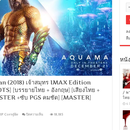
ลง
ลื
หนัง
 (2018) เจ้าสมุทร IMAX Edition
 DTS] [บรรยายไทย + อังกฤษ] [เสียงไทย +
/ พ
STER +ซับ PGS คมชัด] [MASTER]
ไทย
6 
บน
IP Cornfile
ปิดความเห็น
18,185
[MINI-
HD
1080P]