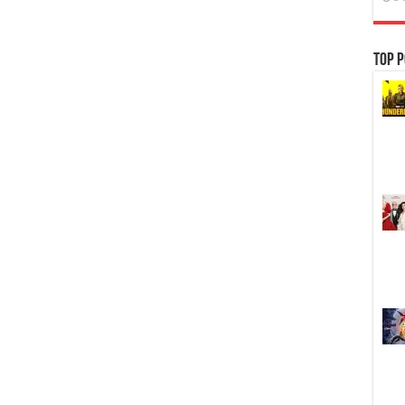
คม
ชัด]
[MASTER]
[MKV]
Top P