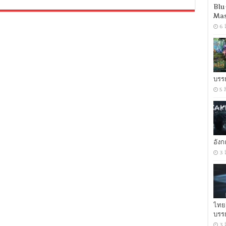
Aquaman
Blu
(2018)
Mas
เจ้า
สมุทร
6 
IMAX
Edition
[พากย์
ไทย
5.1
+
บรร
เสียง
5 
อังกฤษ
DTS]
[บรรยาย
ไทย
+
อังกฤษ]
[เสียง
อัง
ไทย
3 
+
ซับ
ไทย
From
Blu-
Ray
MASTER
ไทย
+ซับ
บรร
PGS
3 