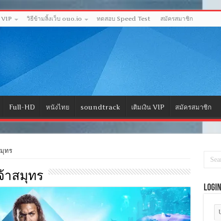
ด VIP
วิธีข้ามลิ้งเว็บ ouo.io
ทดสอบ Speed Test
สมัครสมาชิก
Full-HD
หนังไทย
soundtrack
เติมเงิน VIP
สมัครสมาชิก
มุทร
เจ้าสมุทร
Logi