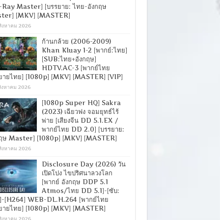
-Ray Master] [บรรยาย: ไทย-อังกฤษ
ter] [MKV] [MASTER]
สิงหาคม 2026
ก้านกล้วย (2006-2009)
Khan Kluay 1-2 [พากย์:ไทย]
[SUB:ไทย+อังกฤษ]
HDTV.AC-3 [พากย์ไทย
ยายไทย] [1080p] [MKV] [MASTER] [VIP]
สิงหาคม 2026
[1080p Super HQ] Sakra
(2023) เฉียวฟง จอมยุทธ์ไร้
พ่าย [เสียงจีน DD 5.1.EX /
พากย์ไทย DD 2.0] [บรรยาย:
กฤษ Master] [1080p] [MKV] [MASTER]
สิงหาคม 2026
Disclosure Day (2026) วัน
เปิดโปง ไขปริศนาลวงโลก
[พากย์ อังกฤษ DDP 5.1
Atmos/ไทย DD 5.1]-[ซับ:
]-[H264] WEB-DL.H.264 [พากย์ไทย
ยายไทย] [1080p] [MKV] [MASTER]
สิงหาคม 2026