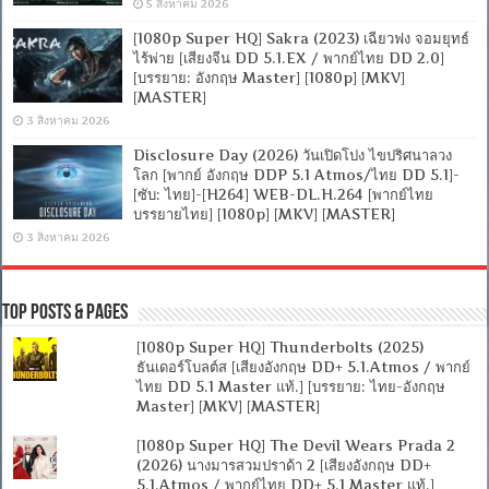
5 สิงหาคม 2026
[1080p Super HQ] Sakra (2023) เฉียวฟง จอมยุทธ์
ไร้พ่าย [เสียงจีน DD 5.1.EX / พากย์ไทย DD 2.0]
[บรรยาย: อังกฤษ Master] [1080p] [MKV]
[MASTER]
3 สิงหาคม 2026
Disclosure Day (2026) วันเปิดโปง ไขปริศนาลวง
โลก [พากย์ อังกฤษ DDP 5.1 Atmos/ไทย DD 5.1]-
[ซับ: ไทย]-[H264] WEB-DL.H.264 [พากย์ไทย
บรรยายไทย] [1080p] [MKV] [MASTER]
3 สิงหาคม 2026
Top Posts & Pages
[1080p Super HQ] Thunderbolts (2025)
ธันเดอร์โบลต์ส [เสียงอังกฤษ DD+ 5.1.Atmos / พากย์
ไทย DD 5.1 Master แท้.] [บรรยาย: ไทย-อังกฤษ
Master] [MKV] [MASTER]
[1080p Super HQ] The Devil Wears Prada 2
(2026) นางมารสวมปราด้า 2 [เสียงอังกฤษ DD+
5.1.Atmos / พากย์ไทย DD+ 5.1 Master แท้.]