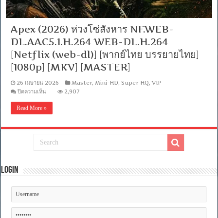
Apex (2026) ห่วงโซ่สังหาร NF.WEB-
DL.AAC5.1.H.264 WEB-DL.H.264
[Netflix (web-dl)] [พากย์ไทย บรรยายไทย]
[1080p] [MKV] [MASTER]
26 เมษายน 2026
Master
,
Mini-HD
,
Super HQ
,
VIP
บน
ปิดความเห็น
2,907
Apex
(2026)
Read More »
ห่วง
โซ่
สังหาร
NF.WEB-
DL.AAC5.1.H.264
WEB-
DL.H.264
[Netflix
Login
(web-
dl)]
[พากย์
ไทย
บรรยาย
ไทย]