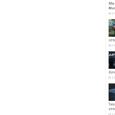
The
Blu
Squad
Mas
(2015)
หน่วย
6 
ตำรวจ
ระห่ำ
[เสียง
ฝรั่งเศส
DD
5.1
บรร
+
5 
พากย์
ไทย
DD
2.0]
[บรรยาย:
อังกฤษ
+
อัง
ซับ
3 
PGS
คม
ชัด]
[MASTER]
[MKV]
ไทย
บรร
3 