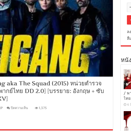
ลง
ลื
หนัง
g aka The Squad (2015) หน่วยตำรวจ
+ พากย์ไทย DD 2.0] [บรรยาย: อังกฤษ + ซับ
/ พ
KV]
ไทย
6 
บน
IP
ปิดความเห็น
1,375
[1080p
Super
HQ]
Antigang
aka