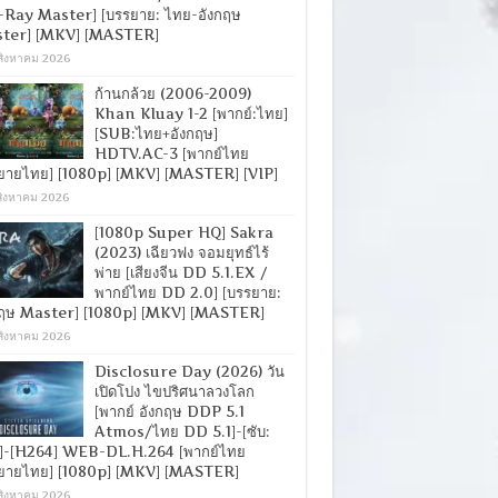
-Ray Master] [บรรยาย: ไทย-อังกฤษ
ter] [MKV] [MASTER]
สิงหาคม 2026
ก้านกล้วย (2006-2009)
Khan Kluay 1-2 [พากย์:ไทย]
[SUB:ไทย+อังกฤษ]
HDTV.AC-3 [พากย์ไทย
ยายไทย] [1080p] [MKV] [MASTER] [VIP]
สิงหาคม 2026
[1080p Super HQ] Sakra
(2023) เฉียวฟง จอมยุทธ์ไร้
พ่าย [เสียงจีน DD 5.1.EX /
พากย์ไทย DD 2.0] [บรรยาย:
กฤษ Master] [1080p] [MKV] [MASTER]
สิงหาคม 2026
Disclosure Day (2026) วัน
เปิดโปง ไขปริศนาลวงโลก
[พากย์ อังกฤษ DDP 5.1
Atmos/ไทย DD 5.1]-[ซับ:
]-[H264] WEB-DL.H.264 [พากย์ไทย
ยายไทย] [1080p] [MKV] [MASTER]
สิงหาคม 2026