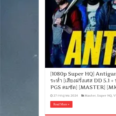
[1080p Super HQ] Antigan
ระห่ำ [เสียงฝรั่งเศส DD 5.1 
PGS คมชัด] [MASTER] [M
27 กรกฎาคม 2024
Master
,
Super HQ
,
V
Read More »