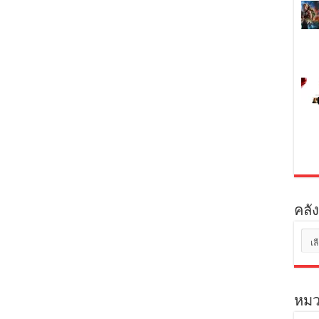
คลัง
คลัง
เก็บ
หมว