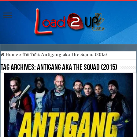
Home
>
ป้ายกำกับ:
Antigang aka The Squad (2015)
Tag Archives:
Antigang aka The Squad (2015)