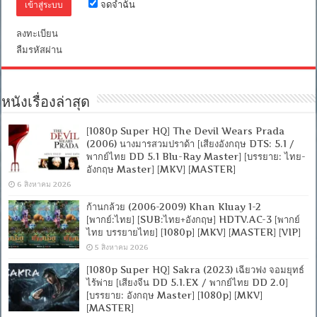
จดจำฉัน
2.0]
[บรรยาย:
อังกฤษ
ลงทะเบียน
+
ลืมรหัสผ่าน
ซับ
PGS
คม
ชัด]
[MASTER]
หนังเรื่องล่าสุด
[MKV]
[1080p Super HQ] The Devil Wears Prada
(2006) นางมารสวมปราด้า [เสียงอังกฤษ DTS: 5.1 /
พากย์ไทย DD 5.1 Blu-Ray Master] [บรรยาย: ไทย-
อังกฤษ Master] [MKV] [MASTER]
6 สิงหาคม 2026
ก้านกล้วย (2006-2009) Khan Kluay 1-2
[พากย์:ไทย] [SUB:ไทย+อังกฤษ] HDTV.AC-3 [พากย์
ไทย บรรยายไทย] [1080p] [MKV] [MASTER] [VIP]
5 สิงหาคม 2026
[1080p Super HQ] Sakra (2023) เฉียวฟง จอมยุทธ์
ไร้พ่าย [เสียงจีน DD 5.1.EX / พากย์ไทย DD 2.0]
[บรรยาย: อังกฤษ Master] [1080p] [MKV]
[MASTER]