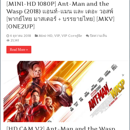
[MINI-HD 1080P] Ant-Man and the
5.1
แท้
Wasp (2018) แอนท์-แมน และ เดอะ วอสพ์
+เสียง
[พากย์ไทย มาสเตอร์ + บรรยายไทย] [MKV]
อังกฤษ
DTS]
[ONE2UP]
[บรรยาย
ไทย
บน
4 ตุลาคม 2018
Mini-HD
,
VIP
,
VIP Cornfile
ปิดความเห็น
+
[MINI-
21,141
อังกฤษ]
HD
[MASTER]
1080P]
Read More »
[MKV]
Ant-
[ONE2UP]
Man
and
the
Wasp
(2018)
แอ
นท์-
แมน
และ
เดอะ
วอ
สพ์
[พากย์
ไทย
มาสเตอร์
[HD CAM V2] Ant-Man and the Wasp
+