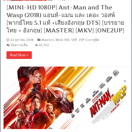
[MINI-HD 1080P] Ant-Man and The
Wasp (2018) แอนท์-แมน และ เดอะ วอสพ์
[พากย์ไทย 5.1 แท้ +เสียงอังกฤษ DTS] [บรรยาย
ไทย + อังกฤษ] [MASTER] [MKV] [ONE2UP]
22 ตุลาคม 2018
Master
,
Mini-HD
,
VIP
,
VIP Cornfile
บน
ปิดความเห็น
14,732
[MINI-
HD
Read More »
1080P]
Ant-
Man
and
The
Wasp
(2018)
แอ
นท์-
แมน
และ
เดอะ
วอ
สพ์
[พากย์
ไทย