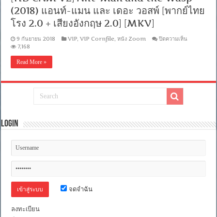
บรรยาย
(2018) แอนท์-แมน และ เดอะ วอสพ์ [พากย์ไทย
ไทย]
โรง 2.0 + เสียงอังกฤษ 2.0] [MKV]
[MKV]
[ONE2UP]
บน
9 กันยายน 2018
VIP
,
VIP Cornfile
,
หนัง Zoom
ปิดความเห็น
[HD
7,168
CAM
V2]
Read More »
Ant-
Man
and
the
Wasp
(2018)
แอ
นท์-
Login
แมน
และ
เดอะ
วอ
สพ์
[พากย์
ไทย
โรง
จดจำฉัน
2.0
+
ลงทะเบียน
เสียง